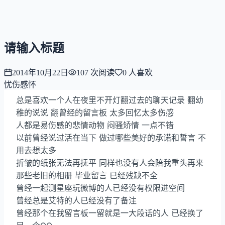
NNNNzs
首页
文章
合集
回想
请输入标题
2014年10月22日
107
次阅读
0
人喜欢
忧伤感怀
总是喜欢一个人在夜里不开灯翻过去的聊天记录 翻幼
稚的说说 翻曾经的留言板 太多回忆太多伤感
人都是易伤感的悲情动物 闷骚矫情 一点不错
以前曾经说过活在当下 做过哪些美好的承诺和誓言 不
用去想太多
折皱的纸张无法再抚平 同样也没有人会陪我重头再来
那些老旧的相册 毕业留言 已经残缺不全
曾经一起测星座玩微博的人已经没有权限进空间
曾经总是艾特的人已经没有了备注
曾经那个在我留言板一留就是一大段话的人 已经换了