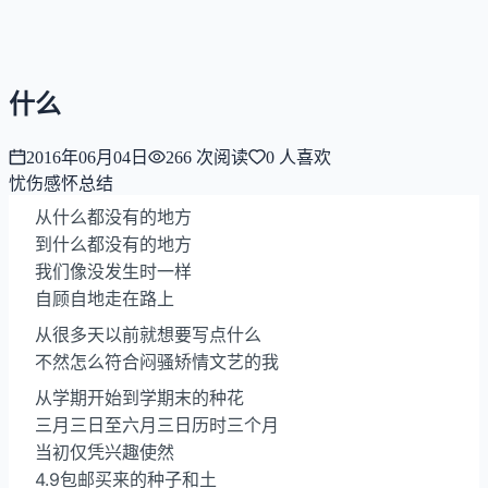
NNNNzs
首页
文章
合集
回想
什么
2016年06月04日
266
次阅读
0
人喜欢
忧伤感怀
总结
从什么都没有的地方
到什么都没有的地方
我们像没发生时一样
自顾自地走在路上
从很多天以前就想要写点什么
不然怎么符合闷骚矫情文艺的我
从学期开始到学期末的种花
三月三日至六月三日历时三个月
当初仅凭兴趣使然
4.9包邮买来的种子和土