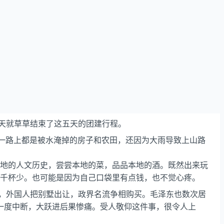
那天就草草结束了这五天的团建行程。
，一路上都是被水淹掉的房子和农田，还因为大雨导致上山路
地的人文历史，尝尝本地的菜，品品本地的酒。既然出来玩
千杯少。也可能是因为自己口袋里有点钱，也不觉心疼。
稳，外国人把别墅出让，政界名流争相购买。毛泽东也数次居
力一度中断，大跃进后果惨痛。受人敬仰这件事，很令人上