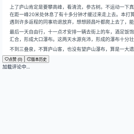
上了庐山肯定是要攀高峰，看清流，参古树。不运动一下真
在距一峰20米处休息了有十多分钟才缓过来走上去。本打
遇到许多返程的同事劝退放弃，想想顾昌叶都爬上去了，能
最后一天自由行，十一点才安排一辆去街上的车，酒足饭饱
汇合，形成大口瀑布。这两天水源充沛，形成的瀑布十分壮
不到三叠泉，不算庐山客，也没有望庐山瀑布，算是一大遗
点赞 (0)
版本历史
加载评论中...