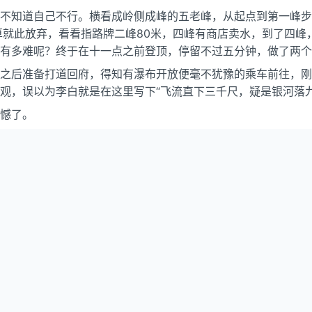
不知道自己不行。横看成岭侧成峰的五老峰，从起点到第一峰步
算就此放弃，看看指路牌二峰80米，四峰有商店卖水，到了四峰
有多难呢？终于在十一点之前登顶，停留不过五分钟，做了两个
之后准备打道回府，得知有瀑布开放便毫不犹豫的乘车前往，刚
观，误以为李白就是在这里写下“飞流直下三千尺，疑是银河落
憾了。