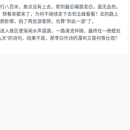
行八百米，差点没有上去，爬到最后嘴唇发白，面无血色。
，想着来都来了，为何不继续走下去到五峰看看？去的路上
俯卧撑，拍了两张游客照，也算“到此一游”了。
进入景区便渐闻水声潺潺，一路清流伴随，最终在一绝壁处
九天”的诗句，结果不是，那李白作诗的瀑布又是何等壮观？