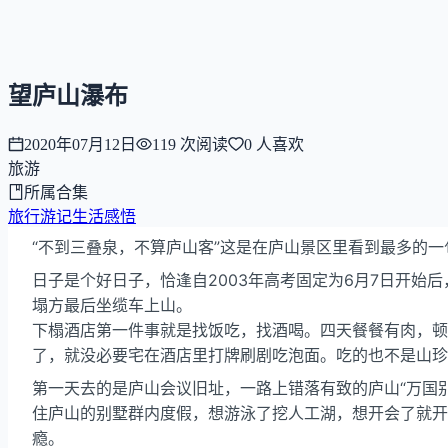
NNNNzs
首页
文章
合集
回想
望庐山瀑布
2020年07月12日
119
次阅读
0
人喜欢
旅游
所属合集
旅行游记
生活感悟
“不到三叠泉，不算庐山客”这是在庐山景区里看到最多的
日子是个好日子，恰逢自2003年高考固定为6月7日开
塌方最后坐缆车上山。
下榻酒店第一件事就是找饭吃，找酒喝。四天餐餐有肉，顿
了，就没必要宅在酒店里打牌刷剧吃泡面。吃的也不是山珍
第一天去的是庐山会议旧址，一路上错落有致的庐山“万国
住庐山的别墅群内度假，想游泳了挖人工湖，想开会了就开
瘾。