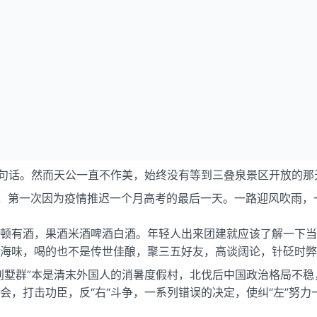
一句话。然而天公一直不作美，始终没有等到三叠泉景区开放的
始后，第一次因为疫情推迟一个月高考的最后一天。一路迎风吹雨
顿有酒，果酒米酒啤酒白酒。年轻人出来团建就应该了解一下当
海味，喝的也不是传世佳酿，聚三五好友，高谈阔论，针砭时弊
别墅群”本是清末外国人的消暑度假村，北伐后中国政治格局不
会，打击功臣，反“右“斗争，一系列错误的决定，使纠“左”努