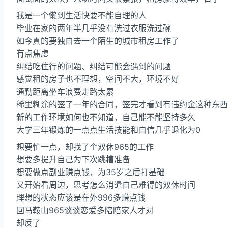
我是一个懒到生活快要不能自理的人
毕业在家的两年半几乎没有洗过衣服洗过碗
如今真的要独自去一个陌生的城市租房工作了
有点焦虑
纠结吃住行的问题、纠结可能会遇到的问题
感觉租的房子也不理想，空间不大，环境不好
通勤距离坐车浪费走路太累
稀里糊涂的签了一年的合同，签完才看到有违约金这种东西
新的工作环境如何也不知道，自己能不能坚持多久
大学三年锻炼的一点点生活技能和自信几乎退化为0
想要忙一点，却找了个双休965的工作
想要多提升自己为下次跳槽准备
想要做点副业赚点钱，为35岁之后打基础
又开始看周边，思考怎么消遣自己难得的双休时间
理想的状态应该是在外996多赚点钱
回马鞍山965谈谈恋爱多陪陪家人才对
却反了