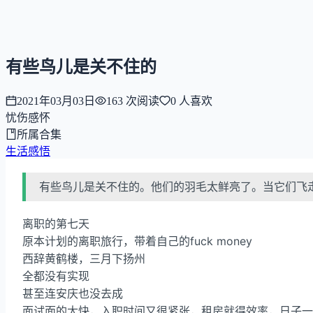
NNNNzs
首页
文章
合集
回想
有些鸟儿是关不住的
2021年03月03日
163
次阅读
0
人喜欢
忧伤感怀
所属合集
生活感悟
有些鸟儿是关不住的。他们的羽毛太鲜亮了。当它们飞
离职的第七天
原本计划的离职旅行，带着自己的fuck money
西辞黄鹤楼，三月下扬州
全都没有实现
甚至连安庆也没去成
面试面的太快，入职时间又很紧张，租房就得效率，日子一