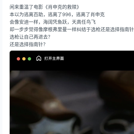
闲来重温了电影《肖申克的救赎》
本以为逃离百助，逃离了996，逃离了肖申克
会像安迪一样，海阔凭鱼跃，天高任鸟飞
却一步步觉得像摩根弗里曼一样纠结于选枪还是选择指南针
选枪让自己再进去？
还是选择指南针？