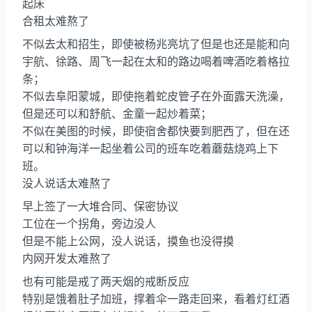
起床
合租太难熬了
不似去太和招生，即使被杨兆亮坑了但是也还是能和向
宇航、徐路、周飞一起在太和的路边喝着啤酒吃着格拉
条；
不似去阜阳蒙城，即使拖着蛇皮管子在外面露天洗澡，
但是还可以和舒航、金童一起炒着菜；
不似在美图的时候，即使宿舍都快要到肥西了，但在还
可以和钟海洋一起坐着公司的班车吃着蘑菇烧鸡上下
班。
没人说话太难熬了
早上签了一大堆合同、保密协议
工位在一个拐角，旁边没人
但是不能上公网，没人说话，摸鱼也没得摸
内网开发太难熬了
也有可能是戒了两天烟的戒断反应
特别是饿着肚子加班，撑着伞一路走回来，看着灯红酒