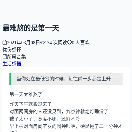
NNNNzs
首页
文章
合集
回想
最难熬的是第一天
2021年03月08日
134
次阅读
0
人喜欢
忧伤感怀
所属合集
生活感悟
当你处在最低谷的时候，每往前一步都是上升
第一天太难熬了
昨天下午就搬过来了
对面两间房的人还没见到，九点钟就熄灯睡觉了
被子太小了，宽度不够，还好不冷
早上被对面房间室友的闹钟吵醒，硬是拖了二十分钟才