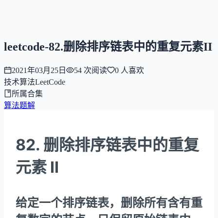
NNNNzs
首页
文章
合集
回想
leetcode-82.删除排序链表中的重复元素II
2021年03月25日
54
次阅读
0
人喜欢
技术
算法
LeetCode
所属合集
算法题解
82. 删除排序链表中的重复
元素 II
给定一个排序链表，删除所有含有重