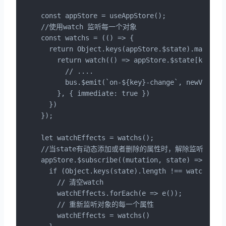
const appStore = useAppStore();

//使用watch 监听每一个对象

const watchs = (() => {

  return Object.keys(appStore.$state).map(key 
    return watch(() => appStore.$state[key], n
      // .... 

      bus.$emit(`on-${key}-change`, newVal)

    }, { immediate: true })

  })

});

let watchEffects = watchs();

//当state有动态添加或者删除的属性时，解除监听，并重
appStore.$subscribe((mutation, state) => {

  if (Object.keys(state).length !== watchEffec
    // 清空watch

    watchEffects.forEach(e => e());

    // 重新监听对象的每一个属性

    watchEffects = watchs()
