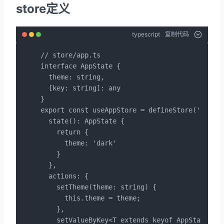
store定义
typescript
复制代码
// store/app.ts

interface AppState {

  theme: string,

  [key: string]: any

}

export const useAppStore = defineStore('app', 
  state(): AppState {

    return {

      theme: 'dark'

    }

  },

  actions: {

    setTheme(theme: string) {

      this.theme = theme;

    },

    setValueByKey<T extends keyof AppState>(ke