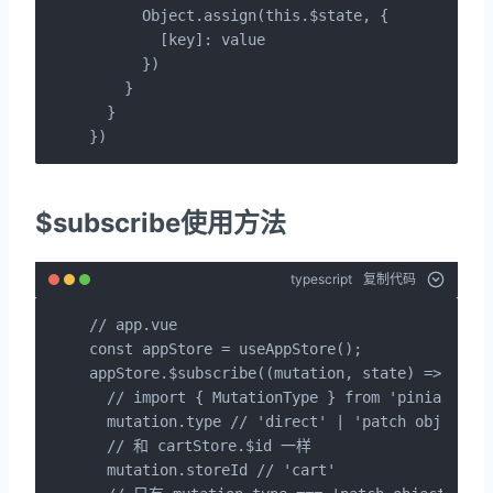
      Object.assign(this.$state, {

        [key]: value

      })

    }

  }

})
$subscribe使用方法
typescript
复制代码
// app.vue

const appStore = useAppStore();

appStore.$subscribe((mutation, state) => {

  // import { MutationType } from 'pinia'

  mutation.type // 'direct' | 'patch object' |
  // 和 cartStore.$id 一样

  mutation.storeId // 'cart'
