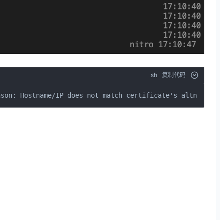
sh
复制代码
ason: Hostname/IP does not match certificate's altnames: