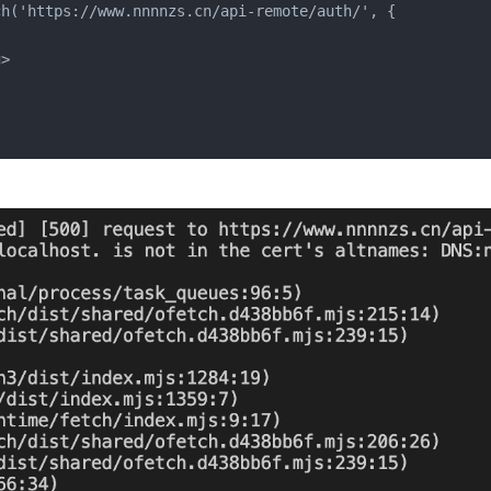
h('https://www.nnnnzs.cn/api-remote/auth/', {

>
