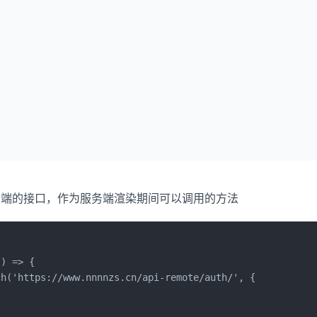
务端的接口，作为服务端渲染期间可以调用的方法
) => {

h('https://www.nnnnzs.cn/api-remote/auth/', {
