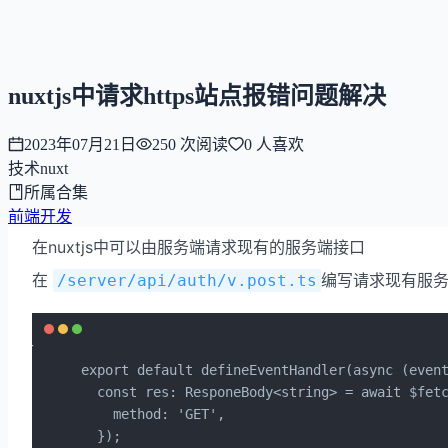
NNNNzs
首页
文章
合集
回想
nuxtjs中请求https站点报错问题解决
2023年07月21日
250
次阅读
0
人喜欢
技术
nuxt
所属合集
前端开发
在nuxtjs中可以由服务端请求现有的服务端接口
在
编写请求现有服
/server/api/auth/v.post.ts
export default defineEventHandler(async (event
  const res: ResponeBody<string> = await $fetc
    method: 'GET',

  });
