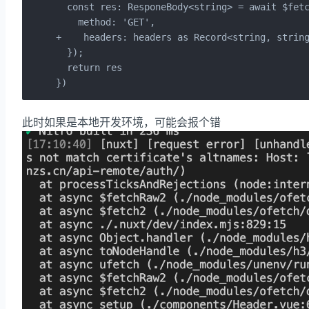
  const res: ResponeBody<string> = await $fetc
    method: 'GET',

+    headers: headers as Record<string, string
  });

  return res

})
此时如果是本地开发环境，可能会报个错