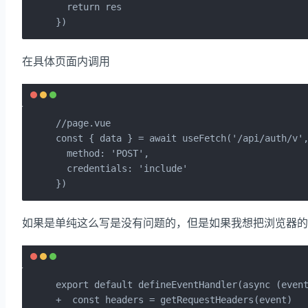
  return res

})
在具体页面内调用
//page.vue

const { data } = await useFetch('/api/auth/v',
  method: 'POST',

  credentials: 'include'

})
如果是单纯这么写是没有问题的，但是如果我想把浏览器的客户端h
export default defineEventHandler(async (event
+  const headers = getRequestHeaders(event)
