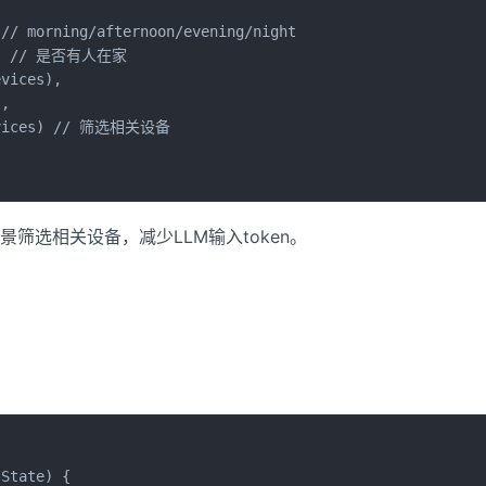
// morning/afternoon/evening/night

s), // 是否有人在家

vices),

,

Devices) // 筛选相关设备

筛选相关设备，减少LLM输入token。
State) {
