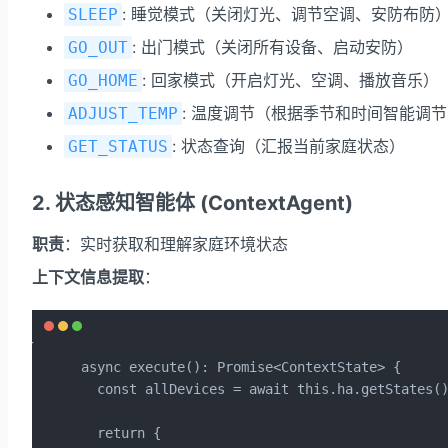
: 睡觉模式（关闭灯光、调节空调、安防布防
SLEEP
: 出门模式（关闭所有设备、启动安防）
GO_OUT
: 回家模式（开启灯光、空调、播放音乐）
GO_HOME
: 温度调节（根据季节和时间智能调
ADJUST_TEMP
: 状态查询（汇报当前家庭状态）
GET_STATUS
2. 状态感知智能体 (ContextAgent)
职责
：实时获取和理解家庭环境状态
上下文信息提取
：
async execute(): Promise<ContextState> {

  const allDevices = await this.ha.getStates()
  return {
