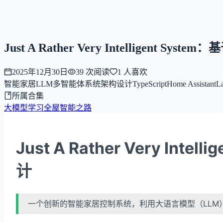
NNNNzs
首页
文章
合集
回想
Just A Rather Very Intellige
2025年12月30日
39
次阅读
1
人喜欢
智能家居
LLM
多智能体系统
架构设计
TypeScript
Home Assistant
L
所属合集
大模型学习
全屋智能之路
Just A Rather Very 
计
一个创新的智能家居控制系统，利用大语言模型（LL