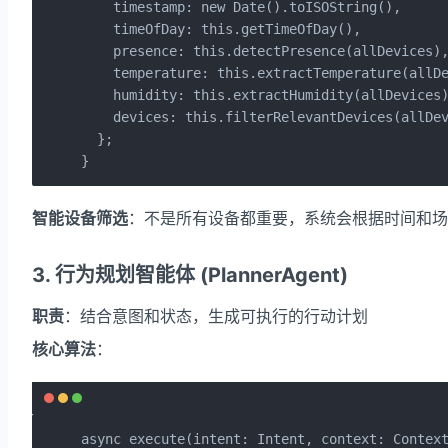
    timestamp: new Date().toISOString(),

    timeOfDay: this.getTimeOfDay(),           
    presence: this.detectPresence(allDevice
    temperature: this.extractTemperature(allDe
    humidity: this.extractHumidity(allDevices)
    devices: this.filterRelevantDevices(all
  };

}
智能设备筛选
：不是所有设备都重要，系统会根据时间和场景
3. 行为规划智能体 (PlannerAgent)
职责
：结合意图和状态，生成可执行的行动计划
核心算法
：
async execute(intent: Intent, context: Context