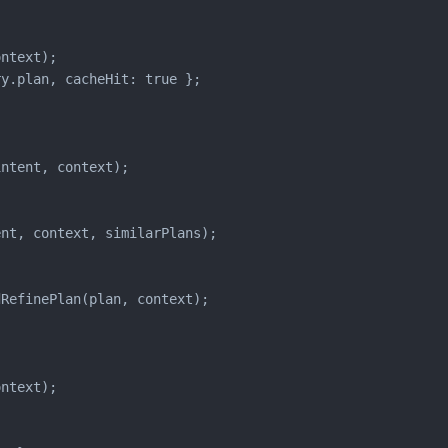
ntext);

y.plan, cacheHit: true };

ntent, context);

nt, context, similarPlans);

RefinePlan(plan, context);



ntext);
