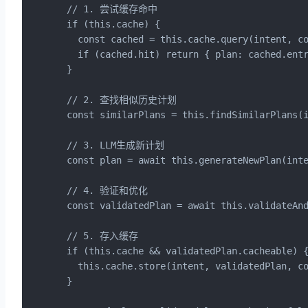
  // 1. 尝试缓存命中

  if (this.cache) {

    const cached = this.cache.query(intent, co
    if (cached.hit) return { plan: cached.entr
  }

  // 2. 查找相似历史计划

  const similarPlans = this.findSimilarPlans(i
  // 3. LLM生成新计划

  const plan = await this.generateNewPlan(inte
  // 4. 验证和优化

  const validatedPlan = await this.validateAnd
  // 5. 存入缓存

  if (this.cache && validatedPlan.cacheable) {
    this.cache.store(intent, validatedPlan, co
  }
