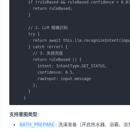
  if (ruleBased && ruleBased.confidence > 0.8)
    return ruleBased;

  }

  // 2. LLM 精确识别

  try {

    return await this.llm.recognizeIntent(inpu
  } catch (error) {

    // 3. 失败兜底

    return ruleBased || {

      intent: IntentType.GET_STATUS,

      confidence: 0.5,

      rawInput: input.message

    };

  }

}
支持意图类型
：
: 洗澡准备（开启热水器、浴霸、浴
BATH_PREPARE