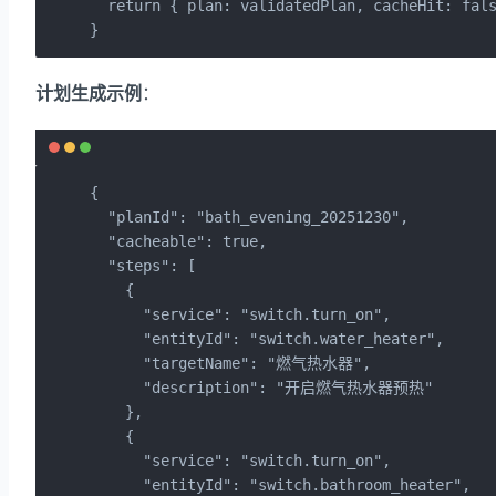
  return { plan: validatedPlan, cacheHit: fals
}
计划生成示例
：
{

  "planId": "bath_evening_20251230",

  "cacheable": true,

  "steps": [

    {

      "service": "switch.turn_on",

      "entityId": "switch.water_heater",

      "targetName": "燃气热水器",

      "description": "开启燃气热水器预热"

    },

    {

      "service": "switch.turn_on",

      "entityId": "switch.bathroom_heater",
