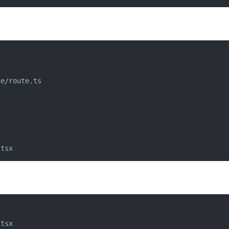
e/route.ts

.tsx
tsx
