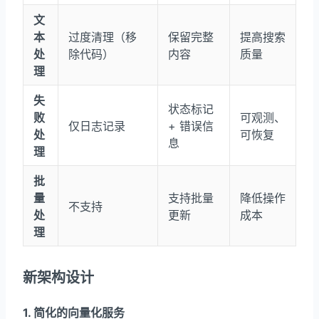
文
本
过度清理（移
保留完整
提高搜索
处
除代码）
内容
质量
理
失
状态标记
败
可观测、
仅日志记录
+ 错误信
处
可恢复
息
理
批
量
支持批量
降低操作
不支持
处
更新
成本
理
新架构设计
1. 简化的向量化服务