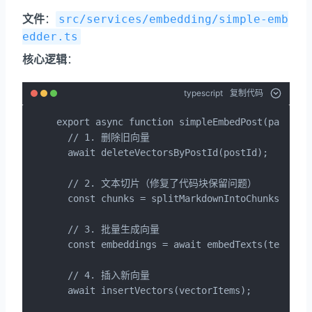
文件
：
src/services/embedding/simple-emb
edder.ts
核心逻辑
：
typescript
复制代码
export async function simpleEmbedPost(params: 
  // 1. 删除旧向量

  await deleteVectorsByPostId(postId);

  // 2. 文本切片（修复了代码块保留问题）

  const chunks = splitMarkdownIntoChunks(conte
  // 3. 批量生成向量

  const embeddings = await embedTexts(texts);

  // 4. 插入新向量

  await insertVectors(vectorItems);
