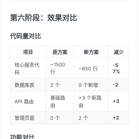
第六阶段：效果对比
代码量对比
项目
原方案
新方案
减少
~1500
核心服务代
-5
~650 行
7%
行
码
-2
数据库表
2 个
0 个新增
基础路
+3 个新路
+3
API 路由
由
由
+2
管理页面
0 个
2 个
功能对比