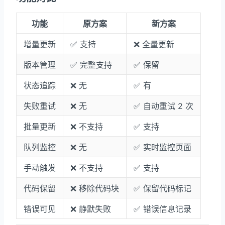
功能
原方案
新方案
增量更新
✅ 支持
❌ 全量更新
版本管理
✅ 完整支持
✅ 保留
状态追踪
❌ 无
✅ 有
失败重试
❌ 无
✅ 自动重试 2 次
批量更新
❌ 不支持
✅ 支持
队列监控
❌ 无
✅ 实时监控页面
手动触发
❌ 不支持
✅ 支持
代码保留
❌ 移除代码块
✅ 保留代码标记
错误可见
❌ 静默失败
✅ 错误信息记录