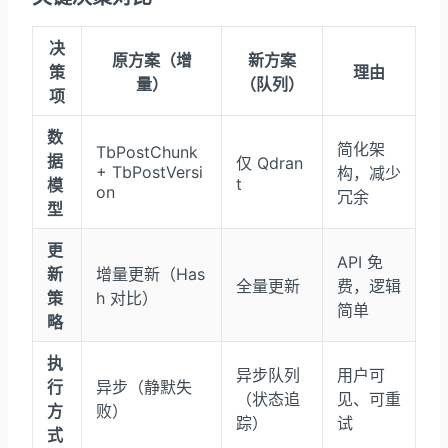
决
原方案（增
新方案
策
理由
量）
（队列）
项
数
简化架
TbPostChunk
据
仅 Qdran
+ TbPostVersi
构，减少
t
模
on
冗余
型
更
API 免
新
增量更新（Has
全量更新
费，逻辑
策
h 对比）
简单
略
执
异步队列
用户可
行
异步（静默失
（状态追
见、可重
方
败）
踪）
试
式