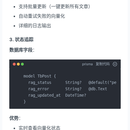
支持批量更新（一键更新所有文章）
自动重试失败的向量化
详细的日志输出
3. 状态追踪
数据库字段
：
prisma
复制代码
model TbPost {

  rag_status      String?   @default("pending"
  rag_error       String?   @db.Text        
  rag_updated_at  DateTime?                
}
优势
：
实时查看向量化状态