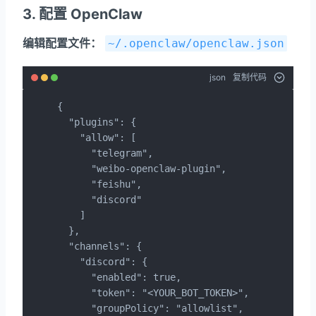
3. 配置 OpenClaw
编辑配置文件：
~/.openclaw/openclaw.json
json
复制代码
{

  "plugins": {

    "allow": [

      "telegram",

      "weibo-openclaw-plugin",

      "feishu",

      "discord"

    ]

  },

  "channels": {

    "discord": {

      "enabled": true,

      "token": "<YOUR_BOT_TOKEN>",

      "groupPolicy": "allowlist",
