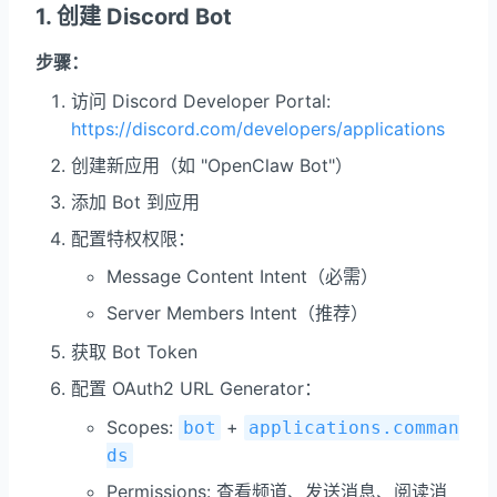
1. 创建 Discord Bot
步骤：
访问 Discord Developer Portal:
https://discord.com/developers/applications
创建新应用（如 "OpenClaw Bot"）
添加 Bot 到应用
配置特权权限：
Message Content Intent（必需）
Server Members Intent（推荐）
获取 Bot Token
配置 OAuth2 URL Generator：
Scopes:
+
bot
applications.comman
ds
Permissions: 查看频道、发送消息、阅读消