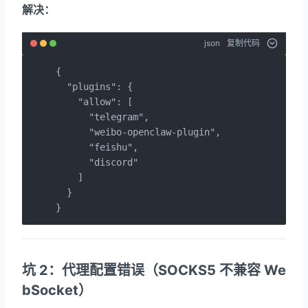
解决：
json
复制代码
{

  "plugins": {

    "allow": [

      "telegram",

      "weibo-openclaw-plugin",

      "feishu",

      "discord"

    ]

  }

}
坑 2：代理配置错误（SOCKS5 不兼容 We
bSocket）