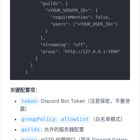
      "guilds": {

        "<YOUR_SERVER_ID>": {

          "requireMention": false,

          "users": ["<YOUR_USER_ID>"]

        }

      },

      "streaming": "off",

      "proxy": "http://127.0.0.1:7890"

    }

  }

}
关键配置项：
: Discord Bot Token（注意保密，不要泄
token
露）
:
（白名单模式）
groupPolicy
allowlist
: 允许的服务器配置
guilds
: HTTP 代理端口（用于 Discord Gatew
proxy