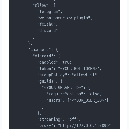
    "allow": [

      "telegram",

      "weibo-openclaw-plugin",

      "feishu",

      "discord"

    ]

  },

  "channels": {

    "discord": {

      "enabled": true,

      "token": "<YOUR_BOT_TOKEN>",

      "groupPolicy": "allowlist",

      "guilds": {

        "<YOUR_SERVER_ID>": {

          "requireMention": false,

          "users": ["<YOUR_USER_ID>"]

        }

      },

      "streaming": "off",

      "proxy": "http://127.0.0.1:7890"
