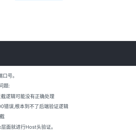
端口号。
问题:
端拦截逻辑可能没有正确处理
回400错误,根本到不了后端验证逻辑
拦截
x层面就进行Host头验证。