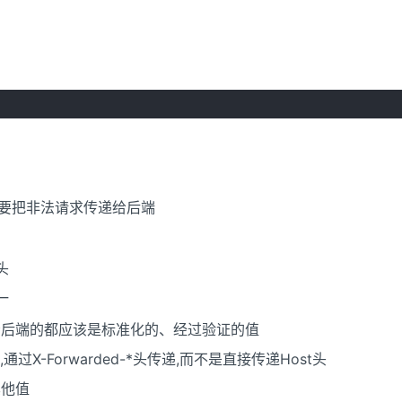
证,不要把非法请求传递给后端
头
一
传递给后端的都应该是标准化的、经过验证的值
过X-Forwarded-*头传递,而不是直接传递Host头
其他值