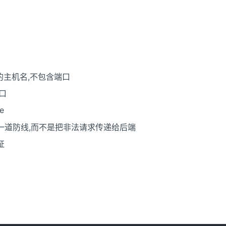
行中的主机名,不包含端口
端口
e
为第一道防线,而不是把非法请求传递给后端
证