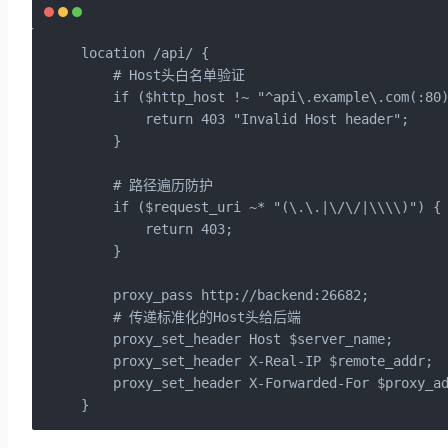
location /api/ {

    # Host头白名单验证

    if ($http_host !~ "^api\.example\.com(:80)
        return 403 "Invalid Host header";

    }

    # 路径遍历防护

    if ($request_uri ~* "(\.\.|\/\/|\\\\)") {

        return 403;

    }

    proxy_pass http://backend:26682;

    # 传递标准化的Host头给后端

    proxy_set_header Host $server_name;

    proxy_set_header X-Real-IP $remote_addr;

    proxy_set_header X-Forwarded-For $proxy_ad
}