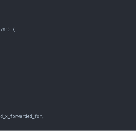
?$") {

d_x_forwarded_for;
