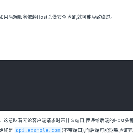
,如果后端服务依赖Host头做安全验证,就可能导致绕过。
。这意味着无论客户端请求时带什么端口,传递给后端的Host头
的始终是
(不带端口),而后端可能期望验证完
api.example.com