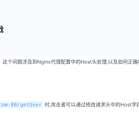
战
。这个问题涉及到Nginx代理配置中的Host头处理,以及如
时,攻击者可以通过修改请求头中的Host字
com:80/getUser