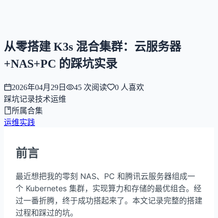
NNNNzs
首页
文章
合集
回想
从零搭建 K3s 混合集群：云服务器
+NAS+PC 的踩坑实录
2026年04月29日
45
次阅读
0
人喜欢
踩坑记录
技术
运维
所属合集
运维实践
前言
最近想把我的零刻 NAS、PC 和腾讯云服务器组成一
个 Kubernetes 集群，实现算力和存储的最优组合。经
过一番折腾，终于成功搭起来了。本文记录完整的搭建
过程和踩过的坑。