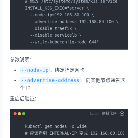
# 修改 /etc/systemd/system/k3s.service

INSTALL_K3S_EXEC="server \

  --node-ip=192.168.80.100 \

  --advertise-address=192.168.80.100 \

  --disable traefik \

  --disable servicelb \

  --write-kubeconfig-mode 644"
参数说明：
：绑定指定网卡
--node-ip
：向其他节点通告这
--advertise-address
个 IP
重启后验证：
bash
复制代码
kubectl get nodes -o wide

# 应该看到 INTERNAL-IP 变成 192.168.80.100