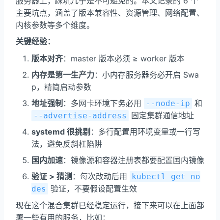
服务器上，踩坑几乎是不可避免的。本文记录的 6 个
主要坑点，涵盖了版本兼容性、资源管理、网络配置、
内核参数等多个维度。
关键经验：
版本对齐
：master 版本必须 ≥ worker 版本
内存是第一生产力
：小内存服务器务必开启 Swa
p，精简启动参数
地址强制
：多网卡环境下务必用
和
--node-ip
固定集群通信地址
--advertise-address
systemd 很挑剔
：多行配置用环境变量或一行写
法，避免反斜杠陷阱
国内加速
：镜像源和容器注册表都要配置国内镜像
验证 > 猜测
：每次改动后用
kubectl get no
验证，不要假设配置生效
des
现在这个混合集群已经稳定运行，接下来可以在上面部
署一些有用的服务，比如：