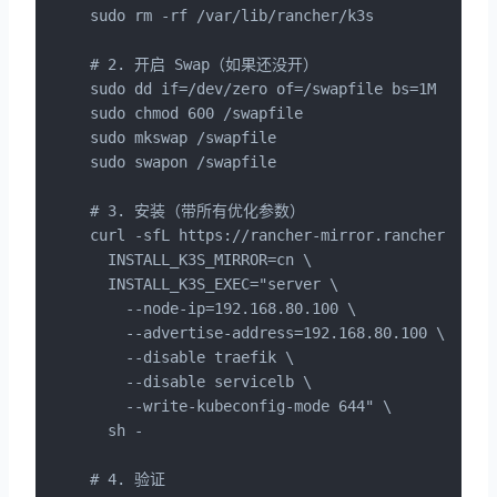
sudo rm -rf /var/lib/rancher/k3s

# 2. 开启 Swap（如果还没开）

sudo dd if=/dev/zero of=/swapfile bs=1M count=
sudo chmod 600 /swapfile

sudo mkswap /swapfile

sudo swapon /swapfile

# 3. 安装（带所有优化参数）

curl -sfL https://rancher-mirror.rancher.cn/k3
  INSTALL_K3S_MIRROR=cn \

  INSTALL_K3S_EXEC="server \

    --node-ip=192.168.80.100 \

    --advertise-address=192.168.80.100 \

    --disable traefik \

    --disable servicelb \

    --write-kubeconfig-mode 644" \

  sh -

# 4. 验证
