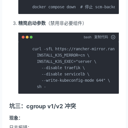
docker compose down  # 停止 scm-backend
精简启动参数
（禁用非必要组件）
bash
复制代码
curl -sfL https://rancher-mirror.rancher.c
  INSTALL_K3S_MIRROR=cn \

  INSTALL_K3S_EXEC="server \

    --disable traefik \

    --disable servicelb \

    --write-kubeconfig-mode 644" \

  sh -
坑三：cgroup v1/v2 冲突
现象：
日志报错：