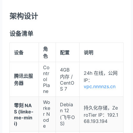
架构设计
设备清单
角
设备
配置
说明
色
Co
4GB
24h 在线，公网
ntr
腾讯云服
内存 /
ol
IP：
CentO
务器
Pla
vpc.nnnnzs.cn
S 7
ne
Wo
Debia
零刻 NA
持久化存储，Ze
rke
n 12
S (linke-
r N
roTier IP：192.1
(飞牛O
me-min
od
68.193.194
i)
S)
e