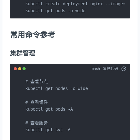
kubectl create deployment nginx --image=nginx:
kubectl get pods -o wide
常用命令参考
集群管理
bash
复制代码
# 查看节点

kubectl get nodes -o wide

# 查看组件

kubectl get pods -A

# 查看服务

kubectl get svc -A
