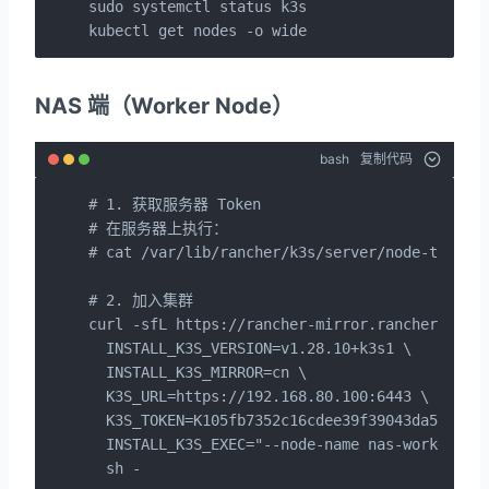
sudo systemctl status k3s

kubectl get nodes -o wide
NAS 端（Worker Node）
bash
复制代码
# 1. 获取服务器 Token

# 在服务器上执行：

# cat /var/lib/rancher/k3s/server/node-token

# 2. 加入集群

curl -sfL https://rancher-mirror.rancher.cn/k3
  INSTALL_K3S_VERSION=v1.28.10+k3s1 \

  INSTALL_K3S_MIRROR=cn \

  K3S_URL=https://192.168.80.100:6443 \

  K3S_TOKEN=K105fb7352c16cdee39f39043da59ab9dc
  INSTALL_K3S_EXEC="--node-name nas-worker" \

  sh -
