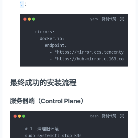
：
l
yaml
复制代码
mirrors:

  docker.io:

    endpoint:

      - "https://mirror.ccs.tencentyun.com
      - "https://hub-mirror.c.163.com"
最终成功的安装流程
服务器端（Control Plane）
bash
复制代码
# 1. 清理旧环境

sudo systemctl stop k3s
