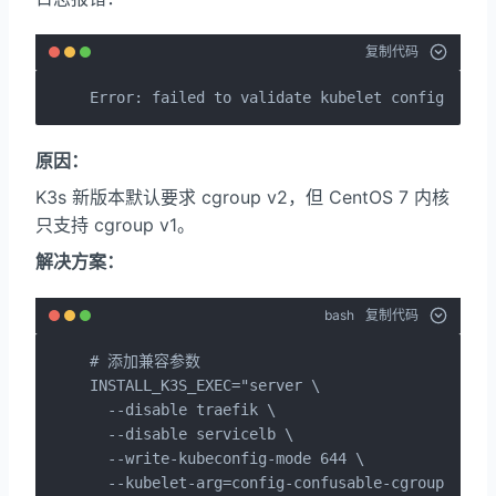
复制代码
Error: failed to validate kubelet configurati
原因：
K3s 新版本默认要求 cgroup v2，但 CentOS 7 内核
只支持 cgroup v1。
解决方案：
bash
复制代码
# 添加兼容参数

INSTALL_K3S_EXEC="server \

  --disable traefik \

  --disable servicelb \

  --write-kubeconfig-mode 644 \

  --kubelet-arg=config-confusable-cgroup-v1-w