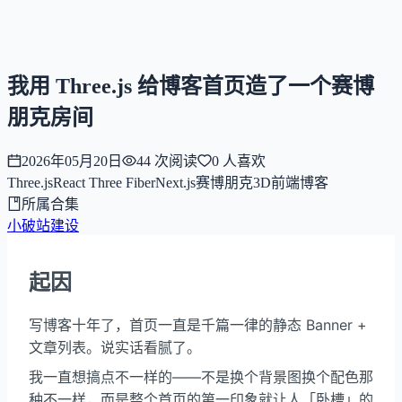
NNNNzs
首页
文章
合集
回想
我用 Three.js 给博客首页造了一个赛博
朋克房间
2026年05月20日
44
次阅读
0
人喜欢
Three.js
React Three Fiber
Next.js
赛博朋克
3D
前端
博客
所属合集
小破站建设
起因
写博客十年了，首页一直是千篇一律的静态 Banner +
文章列表。说实话看腻了。
我一直想搞点不一样的——不是换个背景图换个配色那
种不一样，而是整个首页的第一印象就让人「卧槽」的