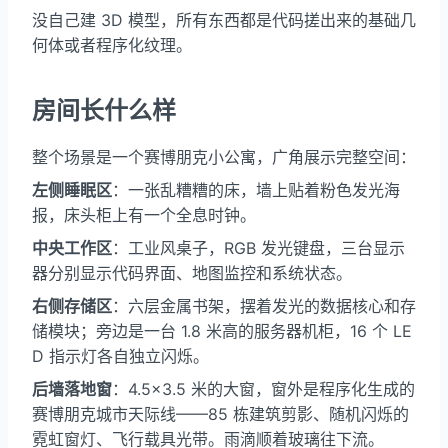
没自己建 3D 模型，所有东西都是代码搓出来的基础几
何体或者程序化纹理。
房间长什么样
整个场景是一个赛博朋克小公寓，广角展示完整空间：
左侧睡眠区
：一张乱糟糟的床，墙上贴着粉色发光海
报，床头柜上有一个全息时钟。
中央工作区
：工业风桌子，RGB 发光键盘，三台显示
器分别显示代码界面、地图监控和系统状态。
右侧存储区
：六层金属书架，摆着发光的数据核心和存
储模块；旁边是一台 1.8 米高的服务器机柜，16 个 LE
D 指示灯各自独立闪烁。
后墙落地窗
：4.5×3.5 米的大窗，窗外是程序化生成的
赛博朋克城市天际线——85 栋建筑剪影、随机闪烁的
霓虹窗灯、飞行载具光带。雨滴顺着玻璃往下流。