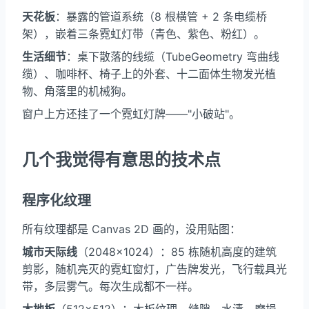
天花板
：暴露的管道系统（8 根横管 + 2 条电缆桥
架），嵌着三条霓虹灯带（青色、紫色、粉红）。
生活细节
：桌下散落的线缆（TubeGeometry 弯曲线
缆）、咖啡杯、椅子上的外套、十二面体生物发光植
物、角落里的机械狗。
窗户上方还挂了一个霓虹灯牌——"小破站"。
几个我觉得有意思的技术点
程序化纹理
所有纹理都是 Canvas 2D 画的，没用贴图：
城市天际线
（2048×1024）：85 栋随机高度的建筑
剪影，随机亮灭的霓虹窗灯，广告牌发光，飞行载具光
带，多层雾气。每次生成都不一样。
木地板
（512×512）：木板纹理、缝隙、水渍、磨损