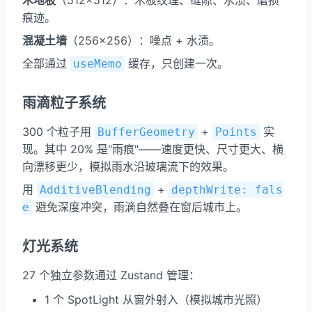
痕迹。
混凝土墙
（256×256）：噪点 + 水渍。
全部通过
缓存，只创建一次。
useMemo
雨滴粒子系统
300 个粒子用
+
实
BufferGeometry
Points
现。其中 20% 是"雨痕"——速度更快、尺寸更大、横
向漂移更少，模拟雨水沿玻璃流下的效果。
用
+
AdditiveBlending
depthWrite: fals
避免深度冲突，雨滴自然叠在窗后城市上。
e
灯光系统
27 个独立参数通过 Zustand 管理：
1 个 SpotLight 从窗外射入（模拟城市光照）