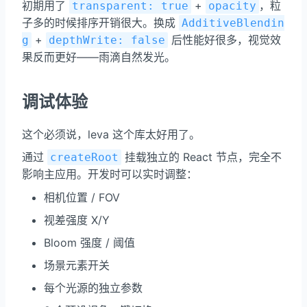
初期用了
+
，粒
transparent: true
opacity
子多的时候排序开销很大。换成
AdditiveBlendin
+
后性能好很多，视觉效
g
depthWrite: false
果反而更好——雨滴自然发光。
调试体验
这个必须说，leva 这个库太好用了。
通过
挂载独立的 React 节点，完全不
createRoot
影响主应用。开发时可以实时调整：
相机位置 / FOV
视差强度 X/Y
Bloom 强度 / 阈值
场景元素开关
每个光源的独立参数