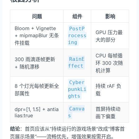
问题
组件
影响
Bloom + Vignette
PostP
GPU 压力最
+ mipmapBlur 无条
rocess
大的部分
ing
件挂载
CPU 每帧循
300 雨滴逐帧更新
RainE
环 300 次随
ffect
+ 随机漂移
机计算
Cyber
8 个灯光每帧更新全
持续 rAF 负
punkLi
部属性
载
ghts
Canva
首屏持续动
dpr=[1, 1.5] + antia
lias:true
s
画下偏重
结论
：首页应该从"持续运行的游戏场景"改成"博客首
页展示场景"——流畅优先，增强效果按需开启。