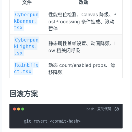
文件
改动
性能档位检测、Canvas 降级、P
Cyberpun
kBanner.
ostProcessing 条件挂载、滚动
tsx
暂停
Cyberpun
静态属性首帧设置、动画降频、l
kLights.
ow 档关闭呼吸
tsx
RainEffe
动态 count/enabled props、漂
ct.tsx
移降频
回滚方案
bash
复制代码
git revert <commit-hash>