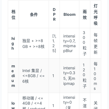
灯
D
档
雨
光
P
Bloom
条件
位
效
呼
R
吸
3
每
[1,
intensi
0
hi
独显 + >=8
帧
1.
ty=0.7,
0
g
2
mipma
GB + >=8核
更
粒
h
5]
pBlur
新
子
每
1
m
intensi
1
2
Intel 集显 /
e
ty=0.3
0
0
di
<=8GB / <=
1
5, 无m
0
粒
u
6核
ipmap
m
m
子
s
intensi
移动端 / <=
不
ty=0
关
lo
4GB / <=4
1
渲
（关
w
核 / reduced
闭