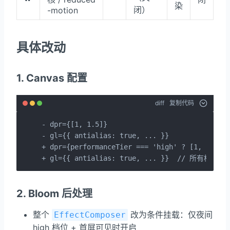
染
闭）
-motion
具体改动
1. Canvas 配置
diff
复制代码
- dpr={[1, 1.5]}

- gl={{ antialias: true, ... }}

+ dpr={performanceTier === 'high' ? [1, 1.25] 
+ gl={{ antialias: true, ... }}  // 所有档
2. Bloom 后处理
整个
改为条件挂载：仅夜间
EffectComposer
high 档位 + 首屏可见时开启