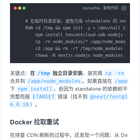
dockerfile
复制代码
# 在临时目录安装，避免污染 standalone 的 node_modu
RUN cd /tmp && npm init -y > /dev/null 2>&1 &&
    npm install tencentcloud-sdk-nodejs && \

    cp -rn node_modules/* /app/node_modules/ &
    cd /app && rm -rf /tmp/node_modules /tmp/p
    chown -R nextjs:nodejs node_modules
关键点：
在
独立目录安装
，装完再
/tmp
cp -rn
合并到
。如果直接在
/app/node_modules
/app
下
，会因为 standalone 的依赖树不
npm install
完整而报
错误（找不到
ETARGET
@next/font@1
）。
6.0.10
Docker 拉取重试
在排查 CDN 刷新的过程中，还发现一个问题：从 Do