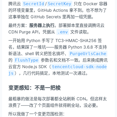
腾讯云
/
只在 Docker 容器
SecretId
SecretKey
的环境变量里，GitHub Actions 拿不到。也不想为了
这事单独在 GitHub Secrets 里再加一组凭据。
最终方案：
服务器上执行
。部署脚本里直接调腾讯云
CDN Purge API，凭据从
文件读取。
.env
一开始用 Python 手写了 TC3-HMAC-SHA256 签
名，结果踩了一堆坑——服务器 Python 3.6.8 不支持
新语法、shell 转义把签名搞坏、
PurgeUrlsCache
的
参数名和文档不一致。后来换成腾讯
FlushType
云官方 Node.js SDK（
tencentcloud-sdk-node
），几行代码搞定，本地测试一次通过。
js
变更感知：不是一把梭
最粗暴的做法是每次部署都全站刷新 CDN。但这样太
浪费了——改了个页面组件就得刷全站，没必要。
所以我做了一个变更范围检测：