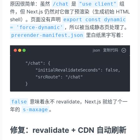
原因很简单：虽然
是
组
/chat
"use client"
件，但 Next.js 仍然对它做了预渲染（生成初始 HTML
shell）。页面没有声明
export const dynamic
，所以被当成静态页处理了。
= 'force-dynamic'
里白纸黑字写着：
prerender-manifest.json
json
复制代码
"/chat": {

    "initialRevalidateSeconds": false,

    "srcRoute": "/chat"

}
意味着永不 revalidate，Next.js 就给了个一
false
年的
。
s-maxage
修复：revalidate + CDN 自动刷新