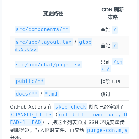
CDN 刷新
变更路径
策略
src/components/**
全站
/
/
src/app/layout.tsx
glob
全站
/
als.css
只刷
/ch
src/app/chat/page.tsx
at/
public/**
精确 URL
/
docs/**
*.md
跳过
GitHub Actions 在
阶段已经拿到了
skip-check
（
CHANGED_FILES
git diff --name-only H
），把这个列表通过 SSH 环境变量传
EAD~1 HEAD
到服务器，写入临时文件，再交给
purge-cdn.mjs
分析。