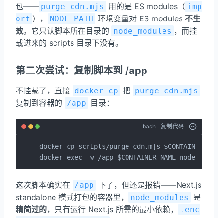
包——
用的是 ES modules（
purge-cdn.mjs
imp
），
环境变量对 ES modules
不生
ort
NODE_PATH
效
。它只认脚本所在目录的
，而挂
node_modules
载进来的 scripts 目录下没有。
第二次尝试：复制脚本到 /app
不挂载了，直接
把
docker cp
purge-cdn.mjs
复制到容器的
目录：
/app
bash
复制代码
docker cp scripts/purge-cdn.mjs $CONTAINER_NAM
docker exec -w /app $CONTAINER_NAME node purg
这次脚本确实在
下了，但还是报错——Next.js
/app
standalone 模式打包的容器里，
是
node_modules
精简过的
，只有运行 Next.js 所需的最小依赖，
tenc