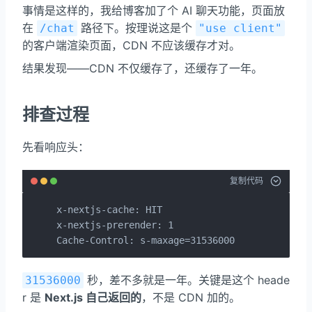
事情是这样的，我给博客加了个 AI 聊天功能，页面放
在
路径下。按理说这是个
/chat
"use client"
的客户端渲染页面，CDN 不应该缓存才对。
结果发现——CDN 不仅缓存了，还缓存了一年。
排查过程
先看响应头：
复制代码
x-nextjs-cache: HIT

x-nextjs-prerender: 1

Cache-Control: s-maxage=31536000
秒，差不多就是一年。关键是这个 heade
31536000
r 是
Next.js 自己返回的
，不是 CDN 加的。