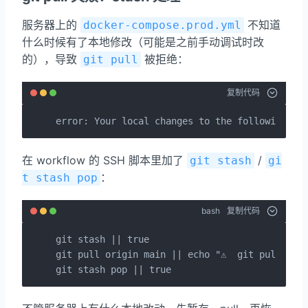
服务器上的
不知道
docker-compose.prod.yml
什么时候有了本地修改（可能是之前手动调试时改
的），导致
被拒绝：
git pull
复制代码
error: Your local changes to the following fi
在 workflow 的 SSH 脚本里加了
/
git stash
gi
：
t stash pop
bash
复制代码
git stash || true

git pull origin main || echo "⚠️  git pull 失败"
git stash pop || true