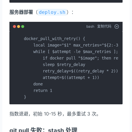
服务器部署
（
）：
deploy.sh
bash
复制代码
docker_pull_with_retry() {

    local image="$1" max_retries="${2:-3}" ret
    while [ $attempt -le $max_retries ]; do

        if docker pull "$image"; then return 0
        sleep $retry_delay

        retry_delay=$((retry_delay * 2))

        attempt=$((attempt + 1))

    done

    return 1

}
指数退避，初始 10-15 秒，最多重试 3 次。
git pull 失败：stash 处理