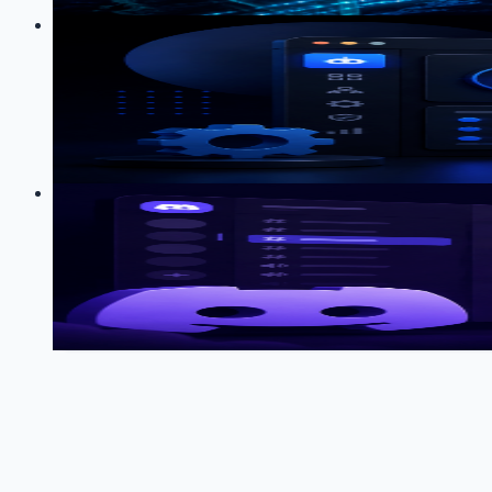
11
0
LOG
01
2026-04-02
OpenClaw 使用指南：配置、技巧与
OpenClaw
配置
踩坑
Telegram
Discord
DingTalk
代理
定时任务
202
0
LOG
01
2026-04-01
Discord 频道接入 OpenClaw 安装调
OpenClaw
Discord
Bot
代理
Mihomo
58
0