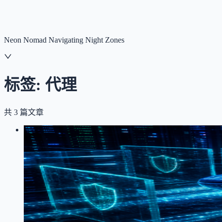
NNNNzs
首页
文章
合集
回想
Neon Nomad Navigating Night Zones
标签:
代理
共
3
篇文章
LOG
01
2026-06-30
记一次 Docker 镜像拉不下来的坑：镜
Docker
踩坑记录
运维
代理
CI/CD
GitHub Actions 部署时服务器拉取自己推到 Dock