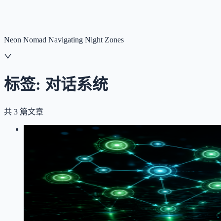
NNNNzs
首页
文章
合集
回想
Neon Nomad Navigating Night Zones
标签:
对话系统
共
3
篇文章
LOG
01
2026-06-24
大模型学习笔记：用 LangChain + L
AI
LLM
TypeScript
Node.js
LangChain
LangGraph
对话系统
fun
基于之前的 OpenAI API 原生实现，用 LangChain 的 ChatPrompt
两种方案的差异和优缺点