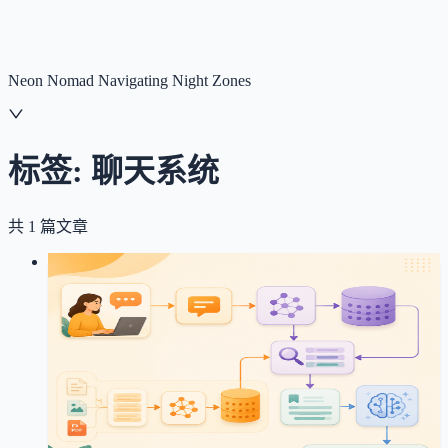
NNNNzs
首页
文章
合集
回想
Neon Nomad Navigating Night Zones
标签:
聊天系统
共
1
篇文章
LOG
01
2026-04-23
纸上余温 - 聊天系统流程图详解
聊天系统
ReAct Agent
RAG
向量检索
流程图
纸上余温聊天系统的完整流程图，包含前后端交互、大
模型调用、向量检索等各个环节的详细说明