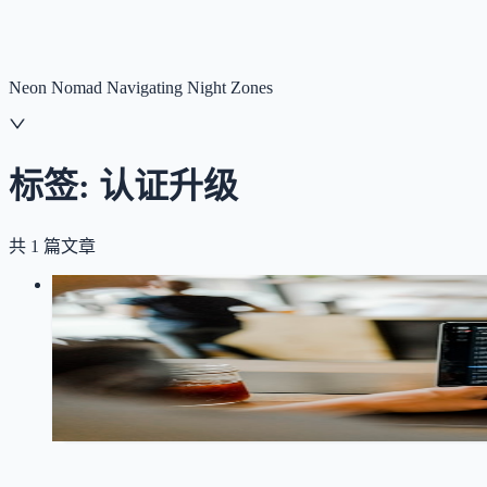
NNNNzs
首页
文章
合集
回想
Neon Nomad Navigating Night Zones
标签:
认证升级
共
1
篇文章
LOG
01
2026-01-15
MCP 认证升级：从 Headers 到 OAuth
MCP
OAuth 2.0
Claude Code CLI
认证升级
兼容性
Model Cont
66
0