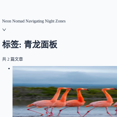
NNNNzs
首页
文章
合集
回想
Neon Nomad Navigating Night Zones
标签:
青龙面板
共
2
篇文章
LOG
01
2026-07-24
Git Submodule 不好用：用 GitHub A
git
github
CI/CD
Agent Skills
npx skills
skills
青龙面板
记录如何用 GitHub Actions 自动同步独立的 Skills 仓库到汇