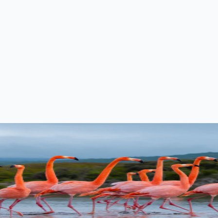
ctions 同步管理多个 Skills 仓库
总仓库，解决 Git Submodule 在 npx skills add 场景下的痛点。