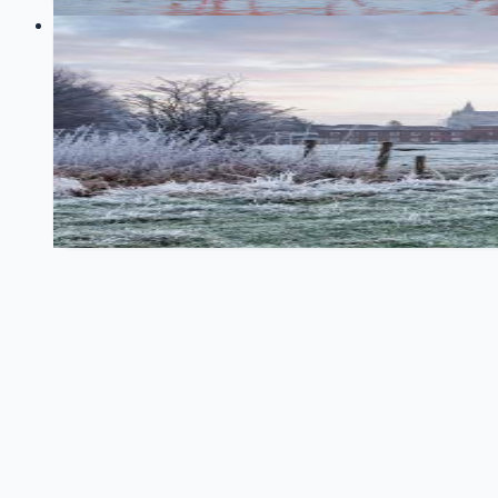
21
0
LOG
01
2025-12-26
构建专业的 M-Team 刷流量自动化工具：
TypeScript
BitTorrent
自动化
青龙面板
M-Team
qBittorrent
详细介绍如何使用 TypeScript 构建一个功能完整的 BitTor
79
0