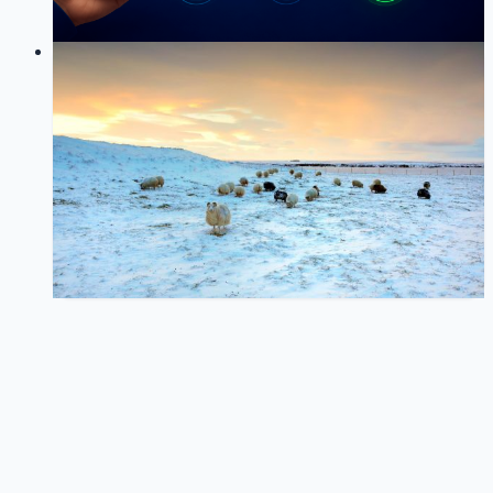
19
0
LOG
01
2026-01-23
深入理解 OAuth 2.0：从原理到实践
OAuth
Web开发
安全
架构设计
深入解析 OAuth 2.0 协议原理、授权流程和 PKCE 安全
机制，结合项目实践分享实现经验和安全最佳实践。
374
1