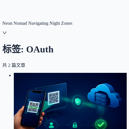
NNNNzs
首页
文章
合集
回想
Neon Nomad Navigating Night Zones
标签:
OAuth
共
2
篇文章
LOG
01
2026-05-18
谈谈开放平台扫码登录的接入设计
API
微信小程序
NestJS
OAuth
架构设计
开放平台扫码登录接入文档，包含注册应用、签名机
制、扫码登录接口、回调通知的完整说明