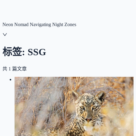
NNNNzs
首页
文章
合集
回想
Neon Nomad Navigating Night Zones
标签:
SSG
共
1
篇文章
LOG
01
2026-01-16
Next.js 博客构建优化：从按需渲染到
静态生成，聊聊文章预渲染改造实践
Next.js
前端实践
性能优化
SSG
ISR