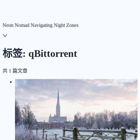
NNNNzs
首页
文章
合集
回想
Neon Nomad Navigating Night Zones
标签:
qBittorrent
共
1
篇文章
LOG
01
2025-12-26
构建专业的 M-Team 刷流量自动化工
具：TypeScript 实战指南
TypeScript
BitTorrent
自动化
青龙面板
M-Team
qBittorrent