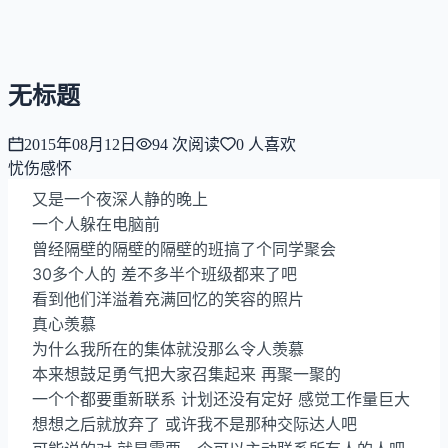
NNNNzs
首页
文章
合集
回想
无标题
2015年08月12日
94
次阅读
0
人喜欢
忧伤感怀
又是一个夜深人静的晚上
一个人躲在电脑前
曾经隔壁的隔壁的隔壁的班搞了个同学聚会
30多个人的 差不多半个班级都来了吧
看到他们洋溢着充满回忆的笑容的照片
真心羡慕
为什么我所在的集体就没那么令人羡慕
本来想鼓足勇气把大家召集起来 再聚一聚的
一个个都要重新联系 计划还没有定好 感觉工作量巨大
想想之后就放弃了 或许我不是那种交际达人吧