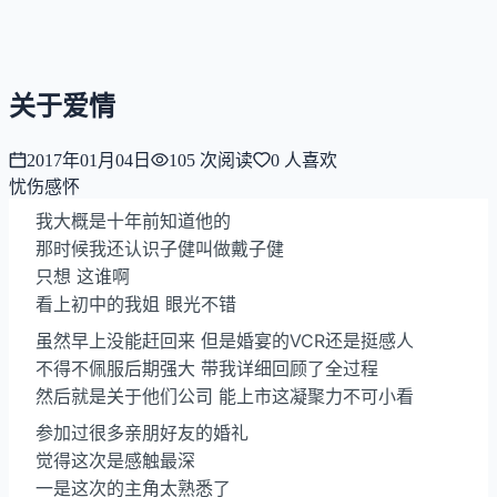
NNNNzs
首页
文章
合集
回想
关于爱情
2017年01月04日
105
次阅读
0
人喜欢
忧伤感怀
我大概是十年前知道他的
那时候我还认识子健叫做戴子健
只想 这谁啊
看上初中的我姐 眼光不错
虽然早上没能赶回来 但是婚宴的VCR还是挺感人
不得不佩服后期强大 带我详细回顾了全过程
然后就是关于他们公司 能上市这凝聚力不可小看
参加过很多亲朋好友的婚礼
觉得这次是感触最深
一是这次的主角太熟悉了