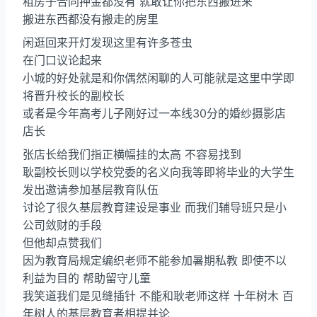
租房子合同押金都没有 就敢让你把东西搬进来
搬进东西都没有搬走的房里
闲逛回来开灯发现这里有许多苍虫
在门口议论起来
小城的好处就是和你偶然闲聊的人可能就是这里中学即
将晋升校长的副校长
或者是今年高考儿子刚好过一本线30分的婚纱摄影店
店长
张店长给我们指正横幅挂的太高 不容易找到
耿副校长则以学校党委的名义向我等即将毕业的大学生
发出邀请参加基层教育队伍
讨论了很久基层教育建设是事业 而我们辅导班只是小
公司敛财的手段
但他却点赞我们
因为教育局规定编织老师不能参加暑期私教 即使不以
利益为目的 帮助留守儿童
我笑道我们是见缝插针 不能和耿老师这样 十年树木 百
年树人的基层教育者相提并论