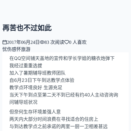
NNNNzs
首页
文章
合集
回想
再苦也不过如此
2017年06月24日
83
次阅读
0
人喜欢
忧伤感怀
旅游
在QQ空间铺天盖地的宣传和学长学姐的糖衣炮弹下
我经过重重选拔
加入了暑期辅导班教师团队
自6月23日下午到达教学点体验
教学点环境良好 生源充足
当天下午到点至第二天不到已经有约40人主动咨询询
问辅导班状况
但奈何生存环境差强人意
两天内大部分时间浪费在寻找适合的住房上
与到达教学点之前承诺的两室一厨一卫相差甚远