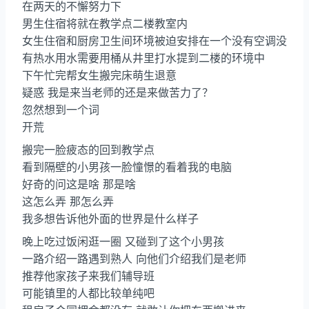
在两天的不懈努力下
男生住宿将就在教学点二楼教室内
女生住宿和厨房卫生间环境被迫安排在一个没有空调没
有热水用水需要用桶从井里打水提到二楼的环境中
下午忙完帮女生搬完床萌生退意
疑惑 我是来当老师的还是来做苦力了？
忽然想到一个词
开荒
搬完一脸疲态的回到教学点
看到隔壁的小男孩一脸憧憬的看着我的电脑
好奇的问这是啥 那是啥
这怎么弄 那怎么弄
我多想告诉他外面的世界是什么样子
晚上吃过饭闲逛一圈 又碰到了这个小男孩
一路介绍一路遇到熟人 向他们介绍我们是老师
推荐他家孩子来我们辅导班
可能镇里的人都比较单纯吧