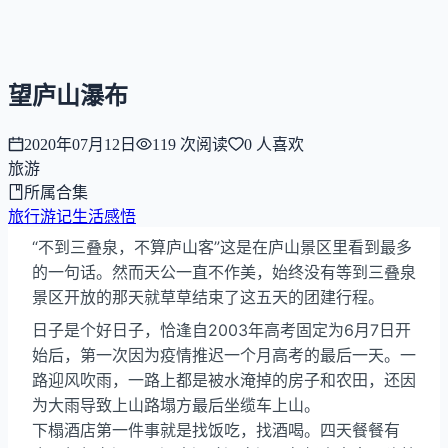
NNNNzs
首页
文章
合集
回想
望庐山瀑布
2020年07月12日
119
次阅读
0
人喜欢
旅游
所属合集
旅行游记
生活感悟
“不到三叠泉，不算庐山客”这是在庐山景区里看到最多
的一句话。然而天公一直不作美，始终没有等到三叠泉
景区开放的那天就草草结束了这五天的团建行程。
日子是个好日子，恰逢自2003年高考固定为6月7日开
始后，第一次因为疫情推迟一个月高考的最后一天。一
路迎风吹雨，一路上都是被水淹掉的房子和农田，还因
为大雨导致上山路塌方最后坐缆车上山。
下榻酒店第一件事就是找饭吃，找酒喝。四天餐餐有