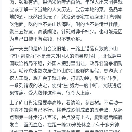
肉，顿顿有酒，果酒米酒啤酒白酒。年轻人出来团建就
应该了解一下当地的人文历史，尝尝本地的菜，品品本
地的酒。既然出来玩了，就没必要宅在酒店里打牌刷剧
吃泡面。吃的也不是山珍海味，喝的也不是传世佳酿，
聚三五好友，高谈阔论，针砭时弊千杯少。也可能是因
为自己口袋里有点钱，也不觉心疼。
第一天去的是庐山会议旧址，一路上错落有致的庐山
“万国别墅群”本是清末外国人的消暑度假村，北伐后中
国政治格局不稳，外国人把别墅出让，政界名流争相购
买。毛泽东也数次居住庐山的别墅群内度假，想游泳了
挖人工湖，想开会了就开会，打击功臣，反“右“斗争，
一系列错误的决定，使纠“左”努力一度中断，大跃进后
果惨痛。受人敬仰这件事，很令人上瘾。
上了庐山肯定是要攀高峰，看清流，参古树。不运动一
下真不知道自己不行。横看成岭侧成峰的五老峰，从起
点到第一峰步行八百米，差点没有上去，爬到最后嘴唇
发白，面无血色。在距一峰20米处休息了有十多分钟
才缓过来走上去。本打算就此放弃，看看指路牌二峰8