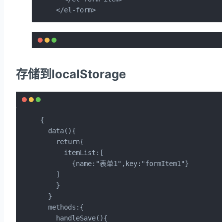
</el-form>
存储到localStorage
{

  data(){

    return{

      itemList:[

        {name:"表单1",key:"formItem1"}

    ]

    }

  }

  methods:{

    handleSave(){
