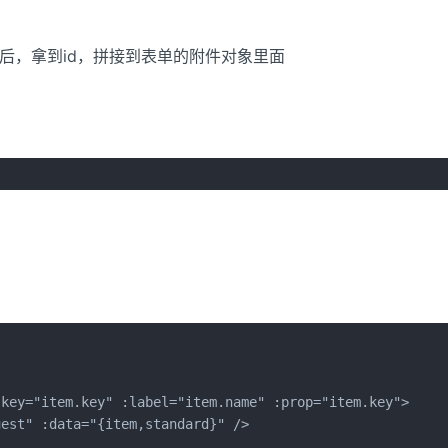
成后，拿到id，拼接到表单的附件对象里面
key="item.key" :label="item.name" :prop="item.key">

est" :data="{item,standard}" />
