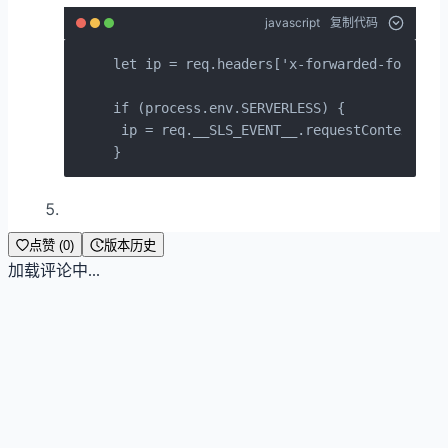
javascript
复制代码
let ip = req.headers['x-forwarded-for'] ||
if (process.env.SERVERLESS) {

 ip = req.__SLS_EVENT__.requestContext.sou
}
点赞 (0)
版本历史
加载评论中...