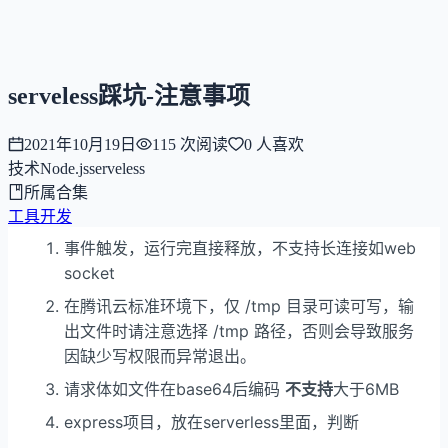
NNNNzs
首页
文章
合集
回想
serveless踩坑-注意事项
2021年10月19日
115
次阅读
0
人喜欢
技术
Node.js
serveless
所属合集
工具开发
事件触发，运行完直接释放，不支持长连接如web
socket
在腾讯云标准环境下，仅 /tmp 目录可读可写，输
出文件时请注意选择 /tmp 路径，否则会导致服务
因缺少写权限而异常退出。
请求体如文件在base64后编码
不支持
大于6MB
express项目，放在serverless里面，判断