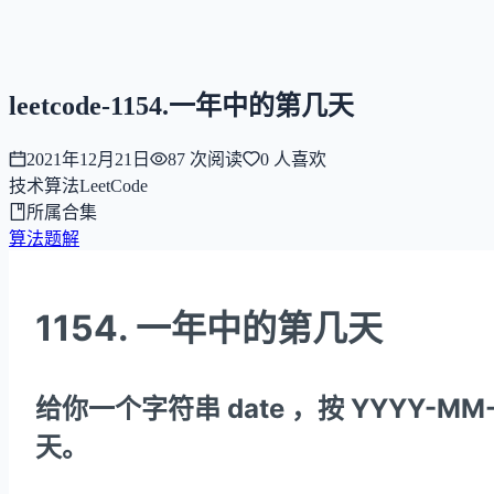
NNNNzs
首页
文章
合集
回想
leetcode-1154.一年中的第几天
2021年12月21日
87
次阅读
0
人喜欢
技术
算法
LeetCode
所属合集
算法题解
1154. 一年中的第几天
给你一个字符串 date ，按 YYYY
天。