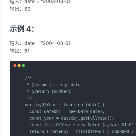
输入：date = "2003-03-01"
输出：60
示例 4：
输入：date = "2004-03-01"
输出：61
/**

 * @param {string} date

 * @return {number}

 */

var dayOfYear = function (date) {

  const dateObj = new Date(date);

  const year = dateObj.getFullYear();

  const firstOfYear = new Date(`${year}-01-01`
  return ((dateObj - firstOfYear) / 3600000 / 