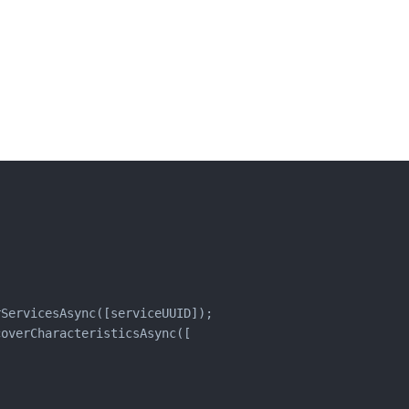
ServicesAsync([serviceUUID]);

overCharacteristicsAsync([
