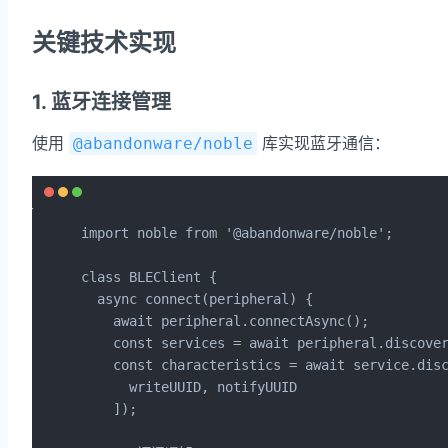
关键技术实现
1. 蓝牙连接管理
使用
库实现蓝牙通信：
@abandonware/noble
import noble from '@abandonware/noble';

class BLEClient {

  async connect(peripheral) {

    await peripheral.connectAsync();

    const services = await peripheral.discover
    const characteristics = await service.disc
      writeUUID, notifyUUID

    ]);
