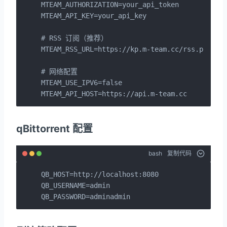
MTEAM_AUTHORIZATION=your_api_token

MTEAM_API_KEY=your_api_key

# RSS 订阅（推荐）

MTEAM_RSS_URL=https://kp.m-team.cc/rss.php?aut
# 网络配置

MTEAM_USE_IPV6=false

MTEAM_API_HOST=https://api.m-team.cc
qBittorrent 配置
bash
复制代码
QB_HOST=http://localhost:8080

QB_USERNAME=admin

QB_PASSWORD=adminadmin