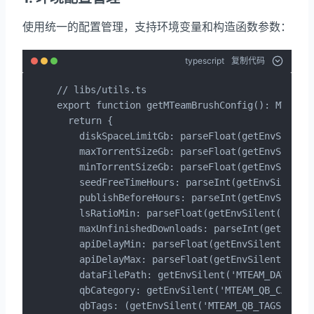
使用统一的配置管理，支持环境变量和构造函数参数：
typescript
复制代码
// libs/utils.ts

export function getMTeamBrushConfig(): MTeamBr
  return {

    diskSpaceLimitGb: parseFloat(getEnvSilent(
    maxTorrentSizeGb: parseFloat(getEnvSilent(
    minTorrentSizeGb: parseFloat(getEnvSilent(
    seedFreeTimeHours: parseInt(getEnvSilent('
    publishBeforeHours: parseInt(getEnvSilent(
    lsRatioMin: parseFloat(getEnvSilent('MTEAM
    maxUnfinishedDownloads: parseInt(getEnvSil
    apiDelayMin: parseFloat(getEnvSilent('MTEA
    apiDelayMax: parseFloat(getEnvSilent('MTEA
    dataFilePath: getEnvSilent('MTEAM_DATA_FIL
    qbCategory: getEnvSilent('MTEAM_QB_CATEGO
    qbTags: (getEnvSilent('MTEAM_QB_TAGS', '