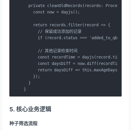
  private cleanOldRecords(records: ProcessedTo
    const now = dayjs();

    return records.filter(record => {

      // 保留成功添加的记录

      if (record.status === 'added_to_qb') ret
      // 其他记录检查时间

      const recordTime = dayjs(record.time);

      const daysDiff = now.diff(recordTime, 'd
      return daysDiff <= this.maxAgeDays;

    });

  }

}
5. 核心业务逻辑
种子筛选流程