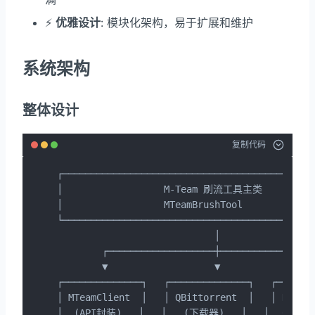
⚡
优雅设计
: 模块化架构，易于扩展和维护
系统架构
整体设计
复制代码
┌─────────────────────────────────────────────
│                  M-Team 刷流工具主类           
│                  MTeamBrushTool             
└─────────────────────────────────────────────
                            │

        ┌───────────────────┼─────────────────
        ▼                   ▼                 
┌──────────────┐   ┌──────────────┐   ┌───────
│ MTeamClient  │   │ QBittorrent  │   │ DataMa
│  (API封装)   │   │   (下载器)   │   │  (数据管