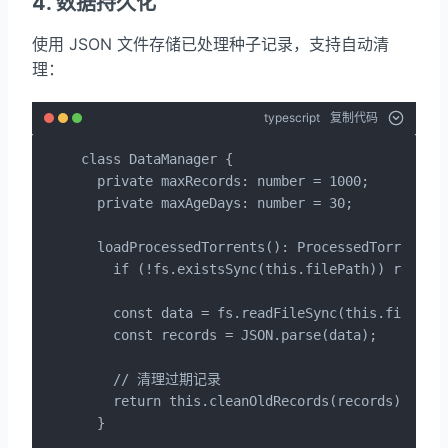
4. 数据持久化
使用 JSON 文件存储已处理种子记录，支持自动清
理：
typescript
复制代码
class DataManager {

  private maxRecords: number = 1000;

  private maxAgeDays: number = 30;

  loadProcessedTorrents(): ProcessedTorrent[] 
    if (!fs.existsSync(this.filePath)) return 
    const data = fs.readFileSync(this.filePath
    const records = JSON.parse(data);

    // 清理过期记录

    return this.cleanOldRecords(records);

  }
