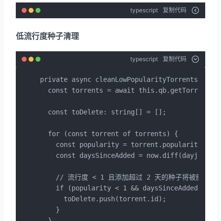
typescript
复制代码
低流行度种子清理
typescript
复制代码
private async cleanLowPopularityTorrents(): Pr
  const torrents = await this.qb.getTorrents({
  const toDelete: string[] = [];

  for (const torrent of torrents) {

    const popularity = torrent.popularity ?? t
    const daysSinceAdded = now.diff(dayjs(torr
    // 流行度 < 1 且添加超过 2 天的种子将被删除

    if (popularity < 1 && daysSinceAdded > 2) 
      toDelete.push(torrent.id);

    }

  }
