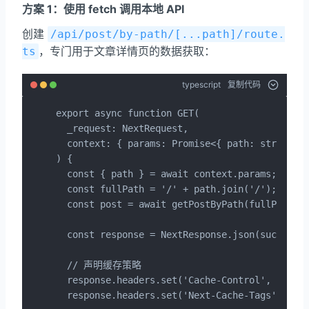
方案 1：使用 fetch 调用本地 API
创建
/api/post/by-path/[...path]/route.
，专门用于文章详情页的数据获取：
ts
typescript
复制代码
export async function GET(

  _request: NextRequest,

  context: { params: Promise<{ path: string[] 
) {

  const { path } = await context.params;

  const fullPath = '/' + path.join('/');

  const post = await getPostByPath(fullPath);

  const response = NextResponse.json(successRe
  // 声明缓存策略

  response.headers.set('Cache-Control', 'publi
  response.headers.set('Next-Cache-Tags', `pos