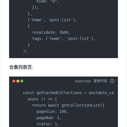
      hide: "0",

    });

  },

  ['home', 'post-list'],

  {

    revalidate: 3600,

    tags: ['home', 'post-list'],

  }

);
合集列表页
：
typescript
复制代码
const getCachedCollections = unstable_cache(

  async () => {

    return await getCollectionList({

      pageSize: 100,

      pageNum: 1,

      status: 1,
