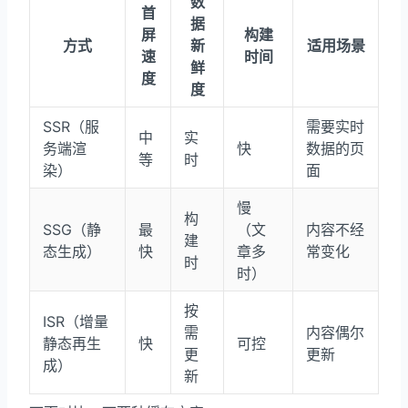
数
首
据
屏
构建
方式
新
适用场景
速
时间
鲜
度
度
SSR（服
需要实时
中
实
务端渲
快
数据的页
等
时
染）
面
慢
构
SSG（静
最
（文
内容不经
建
态生成）
快
章多
常变化
时
时）
按
ISR（增量
需
内容偶尔
静态再生
快
可控
更
更新
成）
新