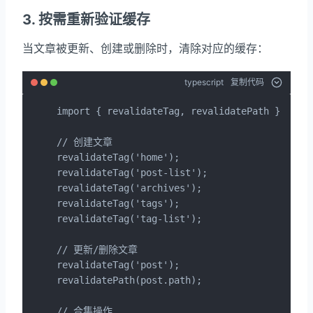
3. 按需重新验证缓存
当文章被更新、创建或删除时，清除对应的缓存：
typescript
复制代码
import { revalidateTag, revalidatePath } from 
// 创建文章

revalidateTag('home');

revalidateTag('post-list');

revalidateTag('archives');

revalidateTag('tags');

revalidateTag('tag-list');

// 更新/删除文章

revalidateTag('post');

revalidatePath(post.path);

// 合集操作
