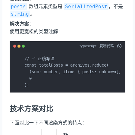
数组元素类型是
，不是
posts
SerializedPost
。
string
解决方案
：
使用更宽松的类型注解：
typescript
复制代码
// ✅ 正确写法

const totalPosts = archives.reduce(

  (sum: number, item: { posts: unknown[] }) =>
  0

);
技术方案对比
下面对比一下不同渲染方式的特点：