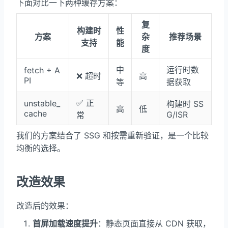
下面对比一下两种缓存方案：
复
构建时
性
方案
杂
推荐场景
支持
能
度
中
运行时数
fetch + A
❌ 超时
高
PI
等
据获取
✅ 正
unstable_
构建时 SS
高
低
cache
G/ISR
常
我们的方案结合了 SSG 和按需重新验证，是一个比较
均衡的选择。
改造效果
改造后的效果：
首屏加载速度提升
：静态页面直接从 CDN 获取，