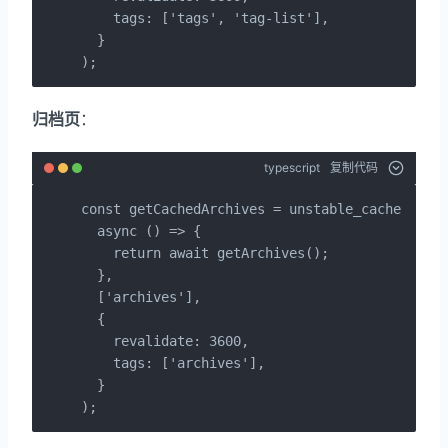
    tags: ['tags', 'tag-list'],

  }

);
归档页
：
typescript
复制代码
const getCachedArchives = unstable_cache(

  async () => {

    return await getArchives();

  },

  ['archives'],

  {

    revalidate: 3600,

    tags: ['archives'],

  }

);