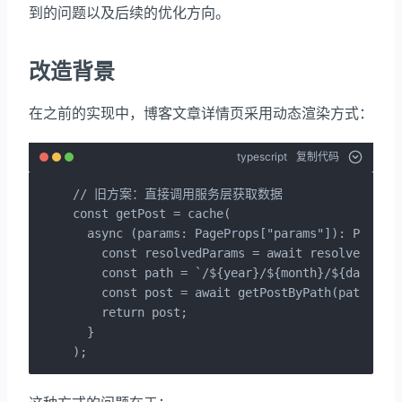
到的问题以及后续的优化方向。
改造背景
在之前的实现中，博客文章详情页采用动态渲染方式：
typescript
复制代码
// 旧方案：直接调用服务层获取数据

const getPost = cache(

  async (params: PageProps["params"]): Promise
    const resolvedParams = await resolveParams
    const path = `/${year}/${month}/${date}/${
    const post = await getPostByPath(path);

    return post;

  }

);