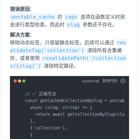
错误原因
：
的
选项在函数定义时就
unstable_cache
tags
会进行类型检查，而此时
参数还不存在。
slug
解决方案
：
移除动态标签，只保留静态标签。后续可以通过
rev
清除所有合集缓
alidateTag('collection')
存，或者使用
revalidatePath('/collection
清除特定路径。
s/[slug]')
typescript
复制代码
// ✅ 正确写法

const getCachedCollectionBySlug = unstable_cac
  async (slug: string) => {

    return await getCollectionBySlug(slug);

  },

  ['collection'],

  {
