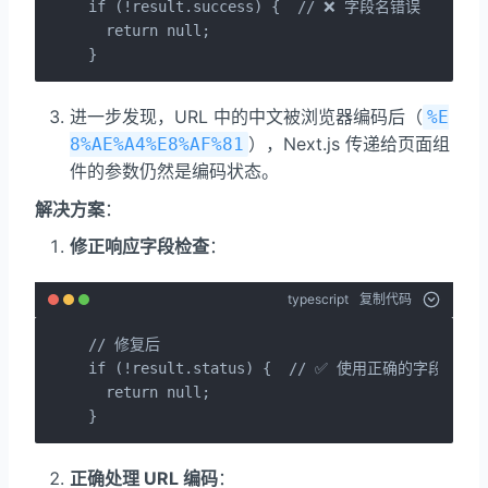
if (!result.success) {  // ❌ 字段名错误

  return null;

}
进一步发现，URL 中的中文被浏览器编码后（
%E
），Next.js 传递给页面组
8%AE%A4%E8%AF%81
件的参数仍然是编码状态。
解决方案
：
修正响应字段检查
：
typescript
复制代码
// 修复后

if (!result.status) {  // ✅ 使用正确的字段名

  return null;

}
正确处理 URL 编码
：