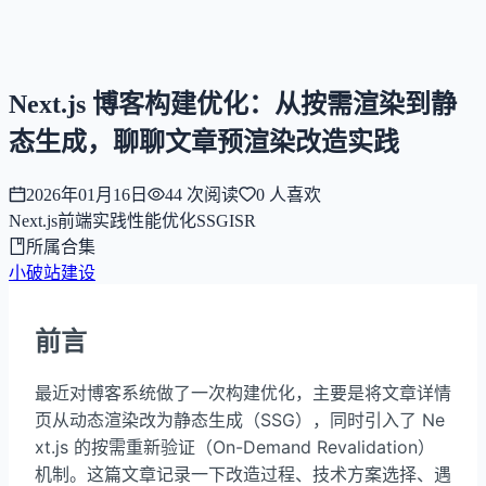
NNNNzs
首页
文章
合集
回想
Next.js 博客构建优化：从按需渲染到静
态生成，聊聊文章预渲染改造实践
2026年01月16日
44
次阅读
0
人喜欢
Next.js
前端实践
性能优化
SSG
ISR
所属合集
小破站建设
前言
最近对博客系统做了一次构建优化，主要是将文章详情
页从动态渲染改为静态生成（SSG），同时引入了 Ne
xt.js 的按需重新验证（On-Demand Revalidation）
机制。这篇文章记录一下改造过程、技术方案选择、遇