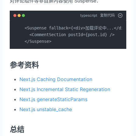
对评论组件等非首屏内容使用 Suspense：
typescript
复制代码
<Suspense fallback={<div>加载评论中...</div>}>

  <CommentSection postId={post.id} />

</Suspense>
参考资料
Next.js Caching Documentation
Next.js Incremental Static Regeneration
Next.js generateStaticParams
Next.js unstable_cache
总结