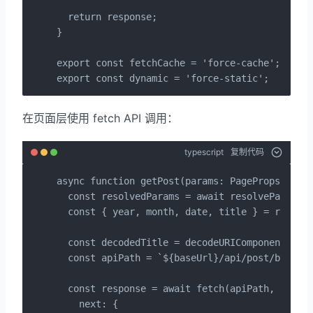
  return response;

}

export const fetchCache = 'force-cache';

export const dynamic = 'force-static';
在页面层使用 fetch API 调用：
typescript
复制代码
async function getPost(params: PageProps["para
  const resolvedParams = await resolveParams(p
  const { year, month, date, title } = resolve
  const decodedTitle = decodeURIComponent(titl
  const apiPath = `${baseUrl}/api/post/by-path
  const response = await fetch(apiPath, {

    next: {
