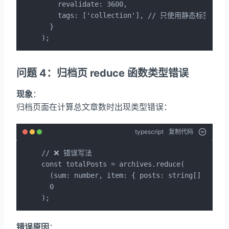
    revalidate: 3600,

    tags: ['collection'], // 只使用静态标签

  }

);
问题 4：归档页 reduce 函数类型错误
现象
：
归档页面在计算总文章数时出现类型错误：
typescript
复制代码
// ❌ 错误写法

const totalPosts = archives.reduce(

  (sum: number, item: { posts: string[] }) => 
  0

);
错误原因
：