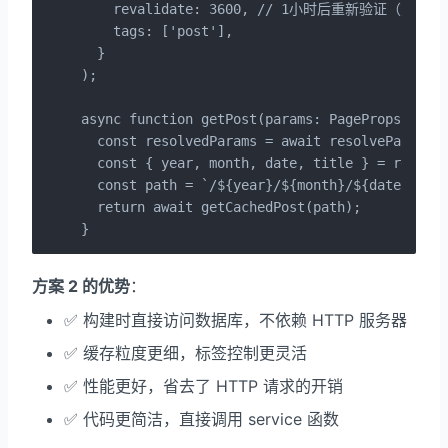
    revalidate: 3600, // 1小时后重新验证（兜底机
    tags: ['post'],

  }

);

async function getPost(params: PageProps["para
  const resolvedParams = await resolveParams(p
  const { year, month, date, title } = resolve
  const path = `/${year}/${month}/${date}/${ti
  return await getCachedPost(path);

}
方案 2 的优势
：
✅ 构建时直接访问数据库，不依赖 HTTP 服务器
✅ 缓存粒度更细，标签控制更灵活
✅ 性能更好，省去了 HTTP 请求的开销
✅ 代码更简洁，直接调用 service 函数