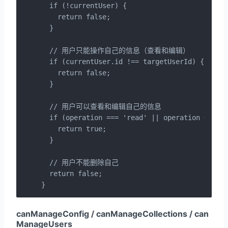
  if (!currentUser) {

    return false;

  }

  // 用户只能操作自己的信息（查看和编辑）

  if (currentUser.id !== targetUserId) {

    return false;

  }

  // 用户可以查看和编辑自己的信息

  if (operation === 'read' || operation === 'e
    return true;

  }

  // 用户不能删除自己

  return false;

}
canManageConfig / canManageCollections / can
ManageUsers