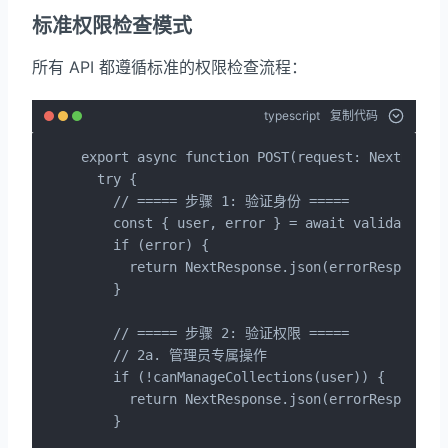
标准权限检查模式
所有 API 都遵循标准的权限检查流程：
typescript
复制代码
export async function POST(request: NextReques
  try {

    // ===== 步骤 1: 验证身份 =====

    const { user, error } = await validateUser
    if (error) {

      return NextResponse.json(errorResponse(e
    }

    // ===== 步骤 2: 验证权限 =====

    // 2a. 管理员专属操作

    if (!canManageCollections(user)) {

      return NextResponse.json(errorRespons
    }
