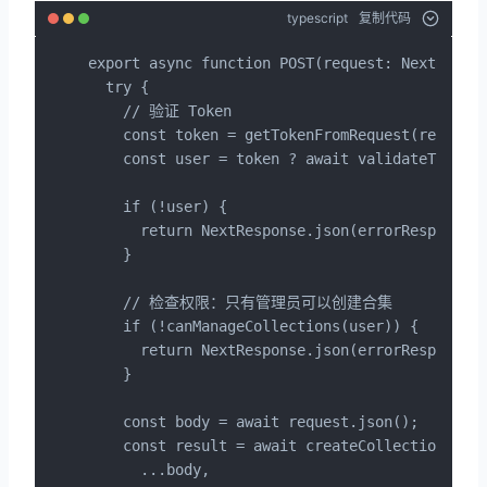
typescript
复制代码
export async function POST(request: NextReques
  try {

    // 验证 Token

    const token = getTokenFromRequest(request.
    const user = token ? await validateToken(t
    if (!user) {

      return NextResponse.json(errorResponse(
    }

    // 检查权限：只有管理员可以创建合集

    if (!canManageCollections(user)) {

      return NextResponse.json(errorRespons
    }

    const body = await request.json();

    const result = await createCollection({

      ...body,
