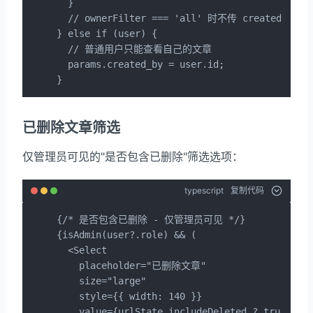
  }

  // ownerFilter === 'all' 时不传 created_b
} else if (user) {

  // 普通用户只能查看自己的文章

  params.created_by = user.id;

}
已删除文章筛选
仅管理员可见的"是否包含已删除"筛选选项：
typescript
复制代码
{/* 是否包含已删除 - 仅管理员可见 */}

{isAdmin(user?.role) && (

  <Select

    placeholder="已删除文章"

    size="large"

    style={{ width: 140 }}

    value={urlState.includeDeleted ? true : un