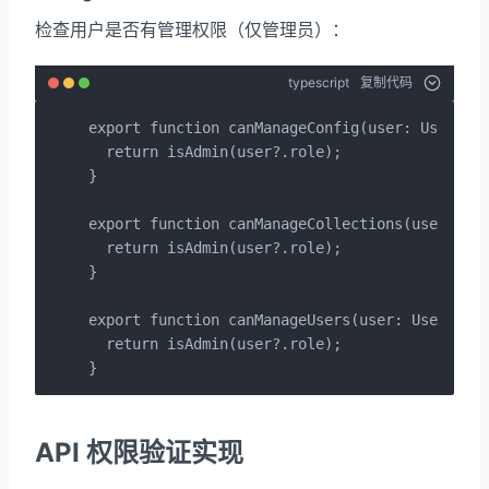
检查用户是否有管理权限（仅管理员）：
typescript
复制代码
export function canManageConfig(user: User | n
  return isAdmin(user?.role);

}

export function canManageCollections(user: Use
  return isAdmin(user?.role);

}

export function canManageUsers(user: User | nu
  return isAdmin(user?.role);

}
API 权限验证实现