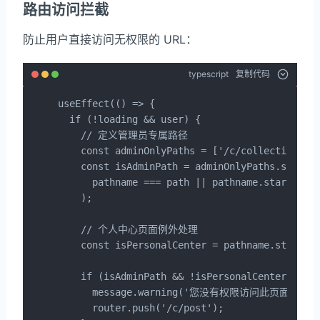
路由访问拦截
防止用户直接访问无权限的 URL：
typescript
复制代码
useEffect(() => {

  if (!loading && user) {

    // 定义管理员专属路径

    const adminOnlyPaths = ['/c/collections', 
    const isAdminPath = adminOnlyPaths.some(pa
      pathname === path || pathname.startsWith
    );

    // 个人中心页面例外处理

    const isPersonalCenter = pathname.startsWi
    if (isAdminPath && !isPersonalCenter && !i
      message.warning('您没有权限访问此页面');

      router.push('/c/post');
