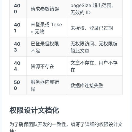
pageSize 超出范围、
40
请求参数错误
0
无效的 ID
未登录或 Toke
40
未授权、登录已过期
1
n 无效
已登录但权限
无权限访问、无权限编
40
3
不足
辑此文章
文章不存在、用户不存
40
资源不存在
4
在
服务器内部错
50
数据库连接失败
0
误
权限设计文档化
为了确保团队开发的一致性，编写了详细的权限设计文
档：