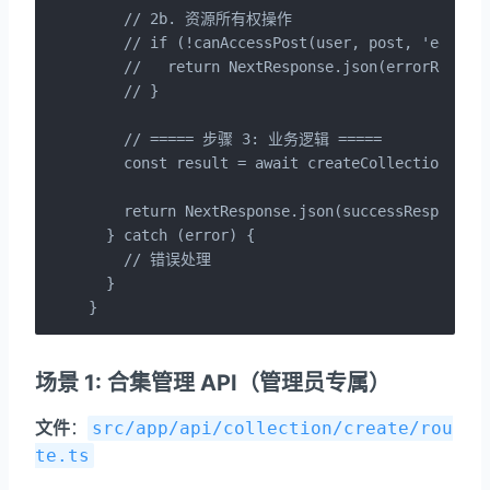
    // 2b. 资源所有权操作

    // if (!canAccessPost(user, post, 'edit'))
    //   return NextResponse.json(errorResp
    // }

    // ===== 步骤 3: 业务逻辑 =====

    const result = await createCollection(data
    return NextResponse.json(successResponse(r
  } catch (error) {

    // 错误处理

  }

}
场景 1: 合集管理 API（管理员专属）
文件
：
src/app/api/collection/create/rou
te.ts