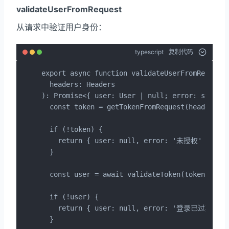
validateUserFromRequest
从请求中验证用户身份：
typescript
复制代码
export async function validateUserFromRequest(
  headers: Headers

): Promise<{ user: User | null; error: string 
  const token = getTokenFromRequest(headers);

  if (!token) {

    return { user: null, error: '未授权' };

  }

  const user = await validateToken(token);

  if (!user) {

    return { user: null, error: '登录已过期' };

  }
