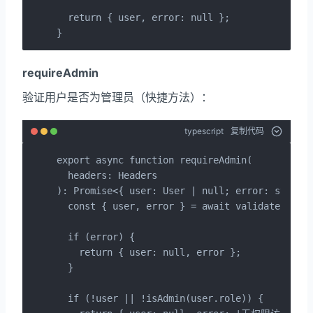
  return { user, error: null };

}
requireAdmin
验证用户是否为管理员（快捷方法）：
typescript
复制代码
export async function requireAdmin(

  headers: Headers

): Promise<{ user: User | null; error: string 
  const { user, error } = await validateUserFr
  if (error) {

    return { user: null, error };

  }

  if (!user || !isAdmin(user.role)) {
