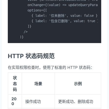
    onChange={(value) => updateQueryParams({ i
    options={[

      { label: '仅未删除', value: false },

      { label: '包含已删除', value: true },

    ]}

  />

)}
HTTP 状态码规范
在实现权限检查时，使用了标准的 HTTP 状态码：
状
态
场景
示例
码
20
操作成功
更新成功、删除成功
0