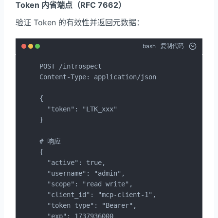
Token 内省端点（RFC 7662）
验证 Token 的有效性并返回元数据：
bash
复制代码
POST /introspect

Content-Type: application/json

{

  "token": "LTK_xxx"

}

# 响应

{

  "active": true,

  "username": "admin",

  "scope": "read write",

  "client_id": "mcp-client-1",

  "token_type": "Bearer",

  "exp": 1737936000
