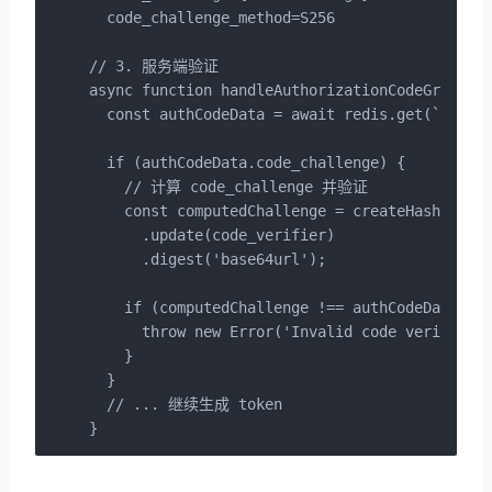
  code_challenge_method=S256

// 3. 服务端验证

async function handleAuthorizationCodeGrant(co
  const authCodeData = await redis.get(`oauth:
  if (authCodeData.code_challenge) {

    // 计算 code_challenge 并验证

    const computedChallenge = createHash('sha2
      .update(code_verifier)

      .digest('base64url');

    if (computedChallenge !== authCodeData.cod
      throw new Error('Invalid code verifier')
    }

  }

  // ... 继续生成 token

}