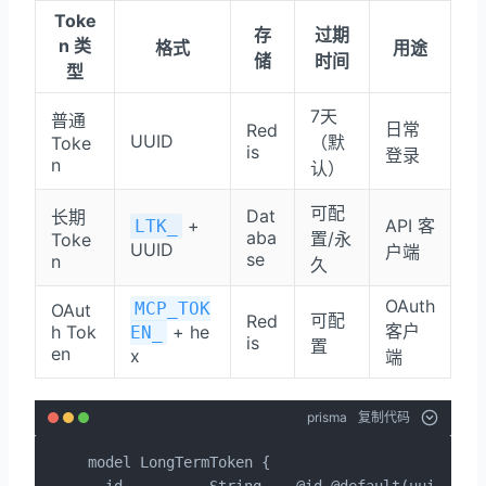
Toke
存
过期
n 类
格式
用途
储
时间
型
7天
普通
日常
Red
UUID
（默
Toke
is
登录
n
认）
可配
Dat
长期
+
API 客
LTK_
aba
置/永
Toke
UUID
户端
se
n
久
OAuth
MCP_TOK
OAut
可配
Red
客户
h Tok
+ he
EN_
is
置
en
x
端
prisma
复制代码
model LongTermToken {

  id          String    @id @default(uuid())
