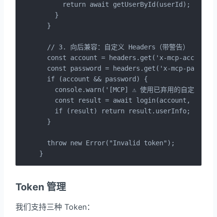
      return await getUserById(userId);

    }

  }

  // 3. 向后兼容：自定义 Headers（带警告）

  const account = headers.get('x-mcp-account')
  const password = headers.get('x-mcp-password
  if (account && password) {

    console.warn('[MCP] ⚠️ 使用已弃用的自定义头部认
    const result = await login(account, passwo
    if (result) return result.userInfo;

  }

  throw new Error("Invalid token");

}
Token 管理
我们支持三种 Token：