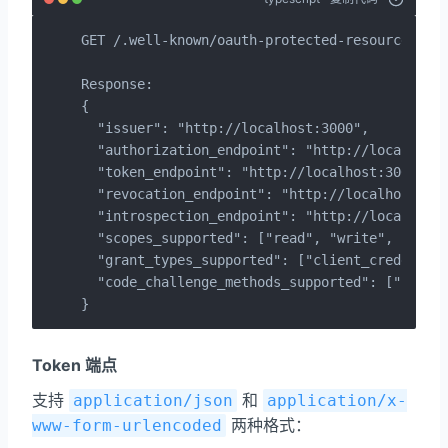
GET /.well-known/oauth-protected-resource

Response:

{

  "issuer": "http://localhost:3000",

  "authorization_endpoint": "http://localhost:
  "token_endpoint": "http://localhost:3000/tok
  "revocation_endpoint": "http://localhost:300
  "introspection_endpoint": "http://localhost:
  "scopes_supported": ["read", "write", "admin
  "grant_types_supported": ["client_credential
  "code_challenge_methods_supported": ["plain"
}
Token 端点
支持
和
application/json
application/x-
两种格式：
www-form-urlencoded