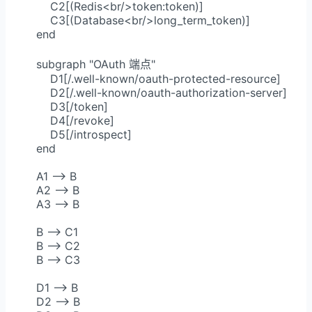
        C2[(Redis<br/>token:token)]

        C3[(Database<br/>long_term_token)]

    end

    subgraph "OAuth 端点"

        D1[/.well-known/oauth-protected-resource]

        D2[/.well-known/oauth-authorization-server]

        D3[/token]

        D4[/revoke]

        D5[/introspect]

    end

    A1 --> B

    A2 --> B

    A3 --> B

    B --> C1

    B --> C2

    B --> C3

    D1 --> B

    D2 --> B
