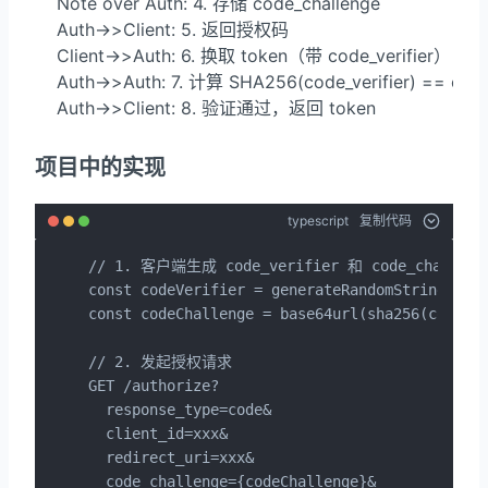
    Note over Auth: 4. 存储 code_challenge

    Auth->>Client: 5. 返回授权码

    Client->>Auth: 6. 换取 token（带 code_verifier）

    Auth->>Auth: 7. 计算 SHA256(code_verifier) == code
    Auth->>Client: 8. 验证通过，返回 token
项目中的实现
typescript
复制代码
// 1. 客户端生成 code_verifier 和 code_challenge
const codeVerifier = generateRandomString();

const codeChallenge = base64url(sha256(codeVer
// 2. 发起授权请求

GET /authorize?

  response_type=code&

  client_id=xxx&

  redirect_uri=xxx&

  code_challenge={codeChallenge}&
