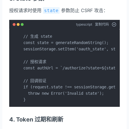
授权请求时使用
参数防止 CSRF 攻击：
state
typescript
复制代码
// 生成 state

const state = generateRandomString();

sessionStorage.setItem('oauth_state', state);

// 授权请求

const authUrl = `/authorize?state=${state}&...
// 回调验证

if (request.state !== sessionStorage.getItem('
  throw new Error('Invalid state');

}
4. Token 过期和刷新