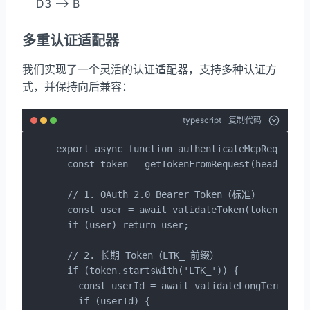
    D3 --> B
多重认证适配器
我们实现了一个灵活的认证适配器，支持多种认证方
式，并保持向后兼容：
typescript
复制代码
export async function authenticateMcpRequestEn
  const token = getTokenFromRequest(headers);

  // 1. OAuth 2.0 Bearer Token（标准）

  const user = await validateToken(token);

  if (user) return user;

  // 2. 长期 Token（LTK_ 前缀）

  if (token.startsWith('LTK_')) {

    const userId = await validateLongTermToken
    if (userId) {
