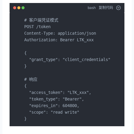
bash
复制代码
# 客户端凭证模式

POST /token

Content-Type: application/json

Authorization: Bearer LTK_xxx

{

  "grant_type": "client_credentials"

}

# 响应

{

  "access_token": "LTK_xxx",

  "token_type": "Bearer",

  "expires_in": 604800,

  "scope": "read write"

}