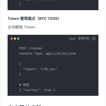
}
Token 撤销端点（RFC 7009）
主动撤销 Token：
bash
复制代码
POST /revoke

Content-Type: application/json

{

  "token": "LTK_xxx"

}

# 响应

{ "success": true }