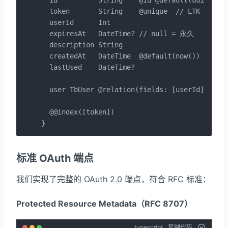
  token       String    @unique  // LTK_ 开头

  userId      Int

  expiresAt   DateTime? // null = 永久

  description String

  createdAt   DateTime  @default(now())

  lastUsed    DateTime?

  user TbUser @relation(fields: [userId], refe
  @@index([token])

}
标准 OAuth 端点
我们实现了完整的 OAuth 2.0 端点，符合 RFC 标准：
Protected Resource Metadata（RFC 8707）
typescript
复制代码