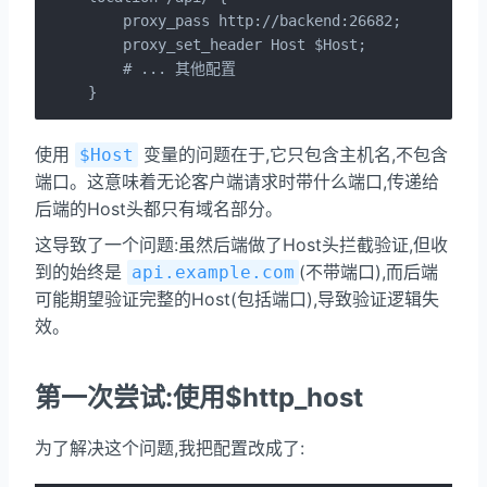
    proxy_pass http://backend:26682;

    proxy_set_header Host $Host;

    # ... 其他配置

}
使用
变量的问题在于,它只包含主机名,不包含
$Host
端口。这意味着无论客户端请求时带什么端口,传递给
后端的Host头都只有域名部分。
这导致了一个问题:虽然后端做了Host头拦截验证,但收
到的始终是
(不带端口),而后端
api.example.com
可能期望验证完整的Host(包括端口),导致验证逻辑失
效。
第一次尝试:使用$http_host
为了解决这个问题,我把配置改成了: