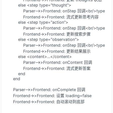
        else <step type="thought">

            Parser-->>Frontend: onStep 回调<br/>type="th
            Frontend->>Frontend: 流式更新思考内容

        else <step type="action">

            Parser-->>Frontend: onStep 回调<br/>type="ac
            Frontend->>Frontend: 更新搜索步骤

        else <step type="observation">

            Parser-->>Frontend: onStep 回调<br/>type="ob
            Frontend->>Frontend: 更新结果展示

        else <content>...</content>

            Parser-->>Frontend: onContent 回调

            Frontend->>Frontend: 流式更新答案

        end

    end

    Parser-->>Frontend: onComplete 回调

    Frontend->>Frontend: 设置 loading=false

    Frontend->>Frontend: 自动滚动到底部