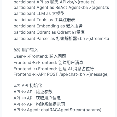
    participant API as 聊天 API<br/>(route.ts)

    participant Agent as ReAct Agent<br/>(agent.ts)

    participant LLM as 大模型

    participant Tools as 工具注册表

    participant Embedding as 嵌入服务

    participant Qdrant as Qdrant 向量库

    participant Parser as 标签解析器<br/>(stream-tags)

    %% 用户输入

    User->>Frontend: 输入问题

    Frontend->>Frontend: 创建用户消息

    Frontend->>Frontend: 创建 AI 消息占位符

    Frontend->>API: POST /api/chat<br/>{message, histo
    %% API 初始化

    API->>API: 验证参数

    API->>API: 获取用户信息

    API->>API: 构建系统提示词

    API->>Agent: chatRAGAgentStream(params)
