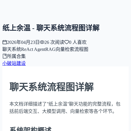
NNNNzs
首页
文章
合集
回想
纸上余温 - 聊天系统流程图详解
2026年04月23日
26
次阅读
0
人喜欢
聊天系统
ReAct Agent
RAG
向量检索
流程图
所属合集
小破站建设
聊天系统流程图详解
本文档详细描述了"纸上余温"聊天功能的完整流程，包
括前后端交互、大模型调用、向量检索等各个环节。
系统架构概述