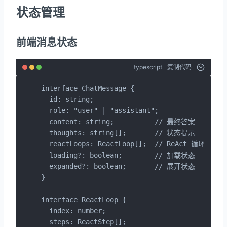
状态管理
前端消息状态
typescript
复制代码
interface ChatMessage {

  id: string;

  role: "user" | "assistant";

  content: string;          // 最终答案

  thoughts: string[];       // 状态提示

  reactLoops: ReactLoop[];  // ReAct 循环

  loading?: boolean;        // 加载状态

  expanded?: boolean;       // 展开状态

}

interface ReactLoop {

  index: number;

  steps: ReactStep[];
