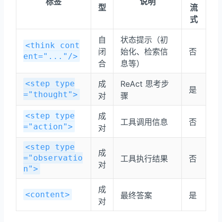
标签
说明
型
流
式
自
状态提示（初
<think cont
闭
始化、检索信
否
ent="..."/>
合
息等）
<step type
成
ReAct 思考步
是
="thought">
对
骤
<step type
成
工具调用信息
否
="action">
对
<step type
成
="observatio
工具执行结果
否
对
n">
成
<content>
最终答案
是
对