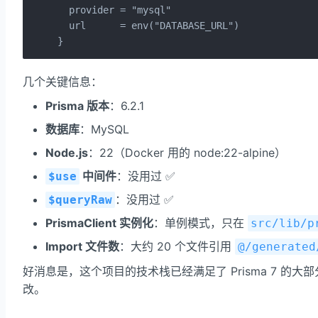
  provider = "mysql"

  url      = env("DATABASE_URL")

}
几个关键信息：
Prisma 版本
：6.2.1
数据库
：MySQL
Node.js
：22（Docker 用的 node:22-alpine）
中间件
：没用过 ✅
$use
：没用过 ✅
$queryRaw
PrismaClient 实例化
：单例模式，只在
src/lib/p
Import 文件数
：大约 20 个文件引用
@/generated
好消息是，这个项目的技术栈已经满足了 Prisma 7 的大部分
改。