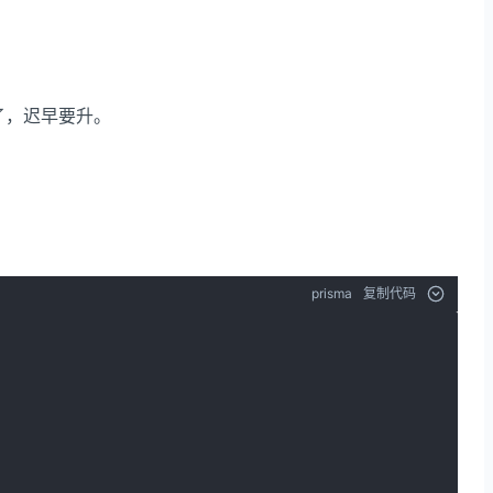
性了，迟早要升。
prisma
复制代码