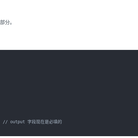
部分。
nt"  // output 字段现在是必填的
