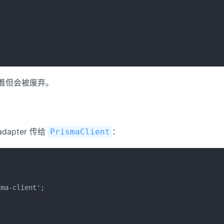
着但会被废弃。
apter 传给
：
PrismaClient
ma-client';
