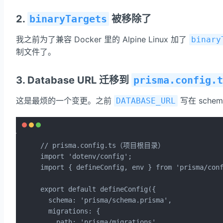
2.
binaryTargets
被移除了
我之前为了兼容 Docker 里的 Alpine Linux 加了
binary
制文件了。
3. Database URL 迁移到
prisma.config.t
这是最烦的一个变更。之前
写在 sche
DATABASE_URL
// prisma.config.ts（项目根目录）

import 'dotenv/config';

import { defineConfig, env } from 'prisma/conf
export default defineConfig({

  schema: 'prisma/schema.prisma',

  migrations: {

    path: 'prisma/migrations',
