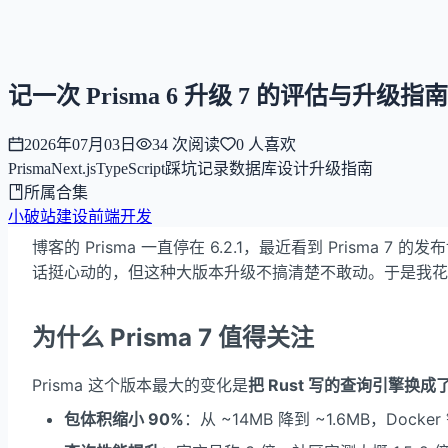
NNNNzs
首页
文章
合集
回想
记一次 Prisma 6 升级 7 的评估与升级指南
2026年07月03日
34
次阅读
0
人喜欢
Prisma
Next.js
TypeScript
踩坑记录
数据库设计
升级指南
所属合集
小破站建设
前端开发
博客的 Prisma 一直停在 6.2.1，最近看到 Prisma 7 
话挺心动的，但这种大版本升级不搞清楚不敢动。于是我花
为什么 Prisma 7 值得关注
Prisma 这个版本最大的变化是
把 Rust 写的查询引擎换成了纯 
包体积缩小 90%
：从 ~14MB 降到 ~1.6MB，Doc