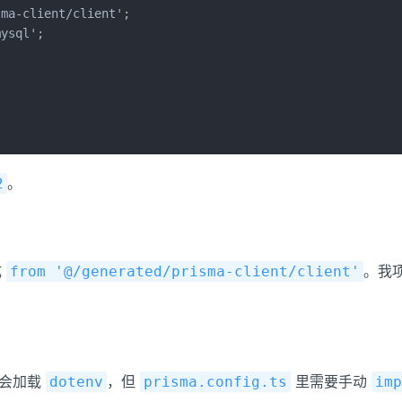
ma-client/client';

ysql';

。
2
成
。我
from '@/generated/prisma-client/client'
本身会加载
，但
里需要手动
dotenv
prisma.config.ts
imp