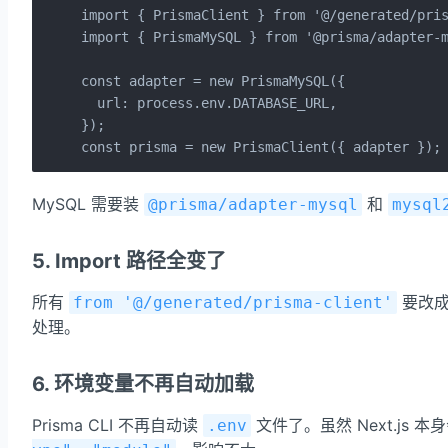
import { PrismaClient } from '@/generated/pris
import { PrismaMySQL } from '@prisma/adapter-m
const adapter = new PrismaMySQL({

  url: process.env.DATABASE_URL,

});

const prisma = new PrismaClient({ adapter });
MySQL 需要装
和
@prisma/adapter-mysql
mysql
5. Import 路径全变了
所有
要改
from '@/generated/prisma-client'
处理。
6. 环境变量不再自动加载
Prisma CLI 不再自动读
文件了。虽然 Next.js 
.env