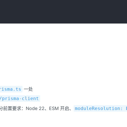
一处
risma.ts
/prisma-client
前置要求：Node 22、ESM 开启、
moduleResolution: 