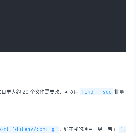
项目里大约 20 个文件需要改，可以用
批量
find + sed
。好在我的项目已经开启了
ort 'dotenv/config'
"t