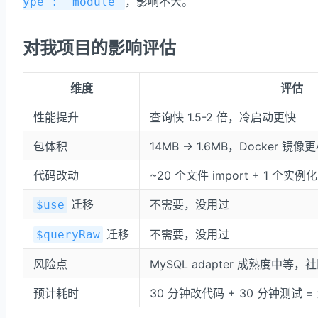
，影响不大。
ype": "module"
对我项目的影响评估
维度
评估
性能提升
查询快 1.5-2 倍，冷启动更快
包体积
14MB → 1.6MB，Docker 镜像
代码改动
~20 个文件 import + 1 个实例化 +
迁移
不需要，没用过
$use
迁移
不需要，没用过
$queryRaw
风险点
MySQL adapter 成熟度中等，社
预计耗时
30 分钟改代码 + 30 分钟测试 = 