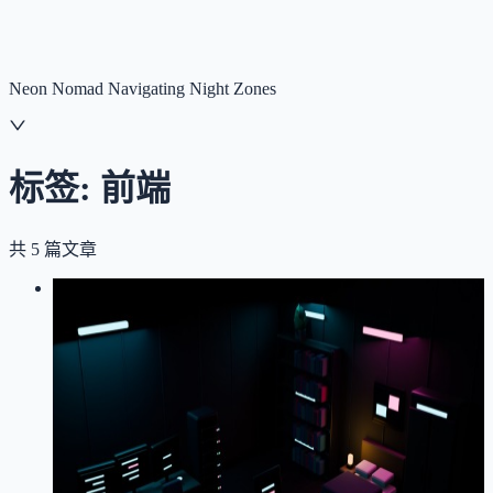
NNNNzs
首页
文章
合集
回想
Neon Nomad Navigating Night Zones
标签:
前端
共
5
篇文章
LOG
01
2026-07-11
记一次：Blender GLB 加载成功，博
客首页却坏了一半
Blender
Three.js
React Three Fiber
glTF
WebGL
3D
赛博朋克
前端
踩坑记录
小破站建设