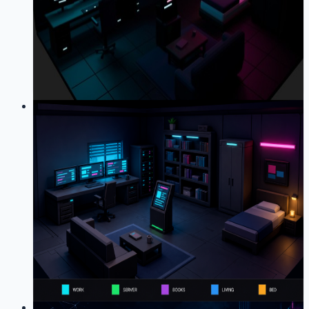
把程序化 Three.js 房间替换成 Blender GLB 后，模型能
显示，屏幕内容、热点、镜头和家具交互却集体消失。
记录我如何用节点契约、运行时绑定和完整 UV 平面把
它们重新接回来。
21
0
LOG
01
2026-07-10
记一次：我为什么不再让 AI 直接生
成博客里的赛博朋克家具
技术
小破站建设
Three.js
3D
赛博朋克
前端
踩坑记录
性能优
化
记录从 Meshy、混元多视图生成失败，到改用 Blender
模块化建模和 Three.js 交互的路线调整。
25
0
LOG
01