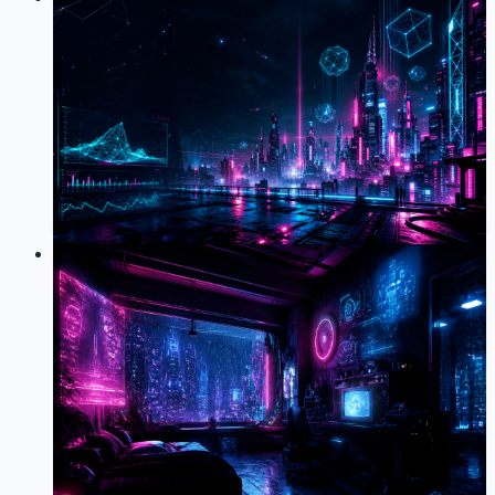
2026-05-29
赛博朋克 3D Banner 性能优化实录
Three.js
性能优化
前端
Cyberpunk
React
Next.js
首页 3D Banner 从持续高负载游戏场景改造为博客展示
场景，基于设备性能自动分档降级渲染的完整记录
14
0
LOG
01
2026-05-20
我用 Three.js 给博客首页造了一个赛
博朋克房间
Three.js
React Three Fiber
Next.js
赛博朋克
3D
前端
博客
用 Three.js + React Three Fiber 给博客首页做了一个赛博
朋克风格的 3D 小公寓，包括程序化纹理、粒子雨滴、