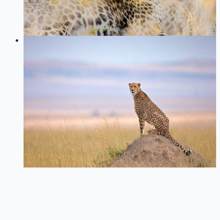
记录博客从动态渲染改为静态生成的改造过程，介绍
Next.js 的按需重新验证机制以及后续优化方向
44
0
LOG
01
2025-12-04
圆形菜单组件实现：从极坐标到SVG
路径的实践
SVG
组件开发
极坐标
前端实践
Vue
分享一个圆形菜单组件的实现思路，从极坐标转换到
SVG路径绘制，以及交互效果的优化实践
76
0