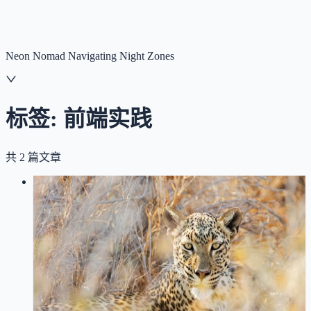
NNNNzs
首页
文章
合集
回想
Neon Nomad Navigating Night Zones
标签:
前端实践
共
2
篇文章
LOG
01
2026-01-16
Next.js 博客构建优化：从按需渲染到
静态生成，聊聊文章预渲染改造实践
Next.js
前端实践
性能优化
SSG
ISR