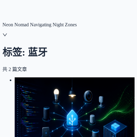
NNNNzs
首页
文章
合集
回想
Neon Nomad Navigating Night Zones
标签:
蓝牙
共
2
篇文章
LOG
01
2026-03-07
记一次Home Assistant自定义集成开
发踩坑
Home Assistant
蓝牙
自定义集成
智能家居
Docker
Python
踩
坑记录