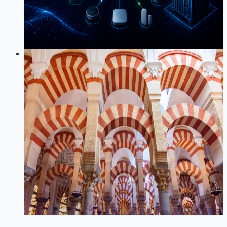
记录开发Home Assistant自定义集成时遇到的Python版本
兼容、服务注册、asyncio、EntityCategory等各种坑
38
0
LOG
01
2025-12-10
从微信小程序到-Home-Assistant：
VCX-Knob-智能马桶蓝牙桥接服务开
发实践
技术
Node.js
Home Assistant
蓝牙
智能家居
从微信小程序逆向分析蓝牙协议，开发 Node.js 桥接服
务，将 VCX-Knob 智能马桶集成到 Home Assistant 的完
整实践
154
1