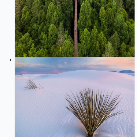
本文记录了博客 CDN 刷新逻辑从部署后执行，改造为
在文章发布与修改时精确管理多层缓存的过程。针对腾
讯云 CDN 与 Next.js 缓存导致的页面过时问题，通过引
入 CacheImpactPlan 与预热验证机制，实现了按变更内容
精准失效与刷新，并详细说明了新的部署链路与排查方
法。
20
0
LOG
01
2026-01-17
Next.js 管理后台性能优化：从 SSR
到接近 SPA 的体验
Next.js
性能优化
前端
App Router
SSR
SPA
管理后台
详细记录 Next.js 管理后台性能优化的完整过程，从问题
分析、架构理解、解决方案到实施步骤，实现了路由切
换速度提升 70% (600ms → 200ms)，接近 Vue SPA 的用