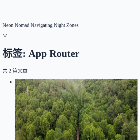
NNNNzs
首页
文章
合集
回想
Neon Nomad Navigating Night Zones
标签:
App Router
共
2
篇文章
LOG
01
2026-07-31
把博客缓存刷新收回到一条链路里：
Next.js、源站预热和腾讯云 CDN
Next.js
CDN
腾讯云
缓存
架构设计
App Router
小破站建设
CI/CD