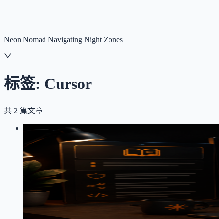
NNNNzs
首页
文章
合集
回想
Neon Nomad Navigating Night Zones
标签:
Cursor
共
2
篇文章
LOG
01
2026-04-27
谈谈我用 CLAUDE.md 给 AI 写项
Claude Code
Cursor
AI
配置
分享我用 CLAUDE.md + 规则文件 + 设计文档的三级