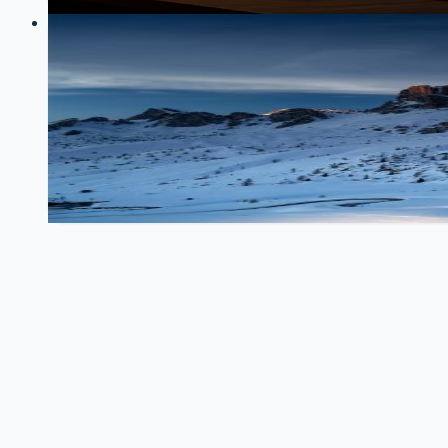
110
0
LOG
01
2026-02-06
MCP 服务认证优化：移除自定义头部，统一
MCP
OAuth 2.0
认证系统
Cursor
Claude Code
我舍弃了自定义认证头部，统一使用标准OAuth 2.0，
35
0