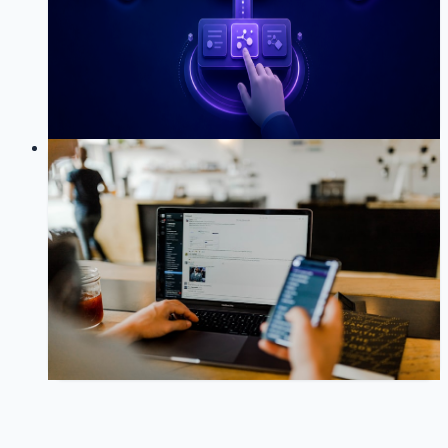
一次 MyBlog MCP 联调复盘：为什么 Claude Code 能用
斜线命令调用 Prompt，而 Codex、WorkBuddy 看起来只
会使用工具和资源；以及我对“把 Prompt 包装成 Tool”这
一方案的修正。
36
0
LOG
01
2026-01-15
MCP 认证升级：从 Headers 到
OAuth 2.0，兼容 Claude Code CLI
的改造之路
MCP
OAuth 2.0
Claude Code CLI
认证升级
兼容性
Model
Context Protocol
66
0