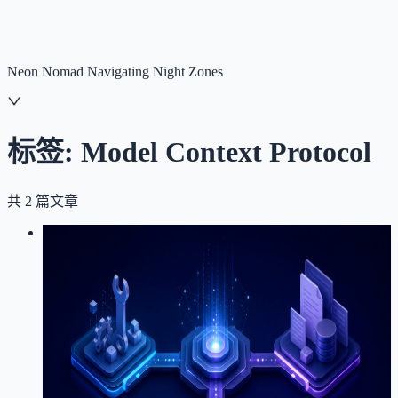
NNNNzs
首页
文章
合集
回想
Neon Nomad Navigating Night Zones
标签:
Model Context Protocol
共
2
篇文章
LOG
01
2026-07-27
从 /xhs-style-guide 消失说起：MCP
Prompts、Resources 与 Tools 的边界
MCP
Model Context Protocol
Agent
Prompt
Claude
Code
OpenAI
架构设计