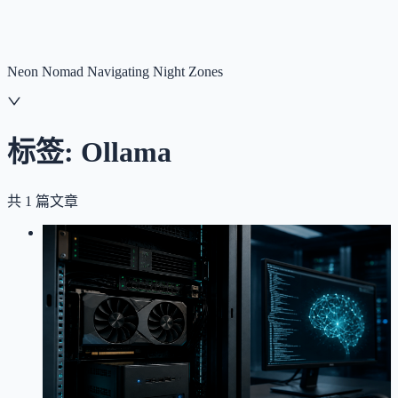
NNNNzs
首页
文章
合集
回想
Neon Nomad Navigating Night Zones
标签:
Ollama
共
1
篇文章
LOG
01
2026-04-26
记一次本地大模型部署踩坑：N200 +
4060Ti 的 7B 终局
AI 模型
OpenClaw
Ollama
NAS
LLM
踩坑记录
配置
RTX4060Ti
Intel N200
Qwen