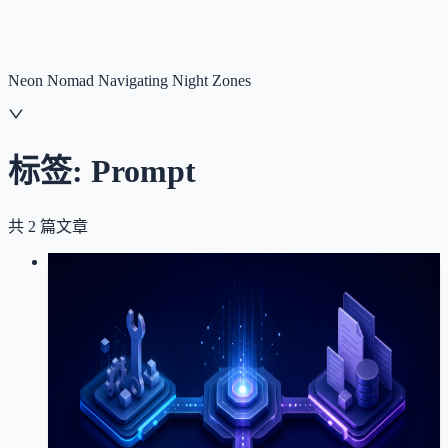
NNNNzs
首页
文章
合集
回想
Neon Nomad Navigating Night Zones
标签:
Prompt
共
2
篇文章
LOG
01
2026-07-27
从 /xhs-style-guide 消失说起：MCP
Prompts、Resources 与 Tools 的边界
MCP
Model Context Protocol
Agent
Prompt
Claude
Code
OpenAI
架构设计