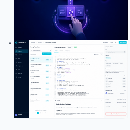
一次 MyBlog MCP 联调复盘：为什么 Claude Code 能用
斜线命令调用 Prompt，而 Codex、WorkBuddy 看起来只
会使用工具和资源；以及我对“把 Prompt 包装成 Tool”这
一方案的修正。
35
0
LOG
01
2026-07-08
给小破站加了个 Prompt 模板管理系
统
AI
Prompt
Next.js
TypeScript
Prisma
Agent
小破站建设
从 content_templates 表迁移到独立的 AI Template 系统，
支持版本管理、@ 引用和 LangChain mustache 变量
28
0