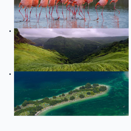
记录如何用 GitHub Actions 自动同步独立的 Skills 仓库到
汇总仓库，解决 Git Submodule 在 npx skills add 场景下的
痛点。
21
0
LOG
01
2021-05-27
无远端git项目合并
git
157
0
LOG
01
2019-08-19
自动部署
运维
git
175
1