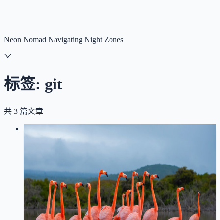
NNNNzs
首页
文章
合集
回想
Neon Nomad Navigating Night Zones
标签:
git
共
3
篇文章
LOG
01
2026-07-24
Git Submodule 不好用：用 GitHub
Actions 同步管理多个 Skills 仓库
git
github
CI/CD
Agent Skills
npx skills
skills
青龙面板