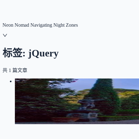
NNNNzs
首页
文章
合集
回想
Neon Nomad Navigating Night Zones
标签:
jQuery
共
1
篇文章
LOG
01
2019-08-28
记一次js页面跳转
jQuery
262
0